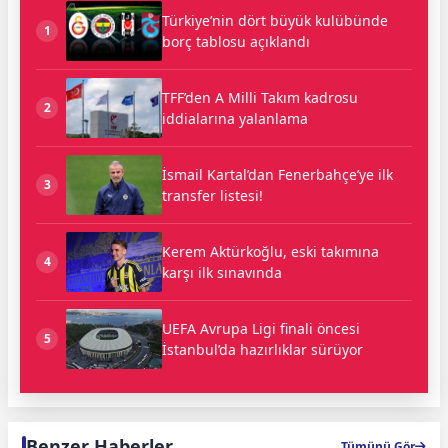
Türkiye’nin dört büyük kulübünde
1
borç tablosu açıklandı
TFF’den A Milli Takım kadrosu
2
iddialarına yalanlama
İsmail Kartal’dan Fenerbahçe’ye ilk
3
transfer listesi!
Kerem Aktürkoğlu, eski takımına
4
karşı ilk sınavında
UEFA Avrupa Ligi finali öncesi
5
İstanbul’da hazırlıklar sürüyor
Benzer Haberler
Tümünü Gör