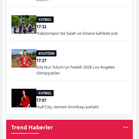
FUTBOL
17:32
Trabzonspor'da Salah ve Onana kafilede yok
ATLETİZM
17:27
Eda Nur Tulum'un hedefi 2028 Los Angeles
Olimpiyatları
FUTBOL
17:07
Hull City, resmen bombayı patlattı
Trend Haberler