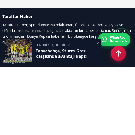
Taraftar Haber
Taraftar Haber; spor dünyasına odaklanan, futbol, basketbol, voleybol ve
diğer branşlardan güncel gelişmeleri aktaran bir haber portalıdır. Sitede; milli
takım maçları, Dünya Kupası haberleri, EuroLeague karşılaşmaları, transfer
WhatsApp
İhbar Hattı
gelişmeleri, sporcuların biyografileri, anketler yer almaktadır.
×
İLGİNİZİ ÇEKEBİLİR
Fenerbahçe, Sturm Graz
karşısında avantajı kaptı
Kategoriler
GÜNCEL HABERLER
FUTBOL
BASKETBOL
VOLEYBOL
DİĞER SPORLAR
ATLETİZM
TENİS
MOTOR SPORLARI
Sayfalar
AÇIK RIZA METNİ
ÇEREZ POLİTİKASI