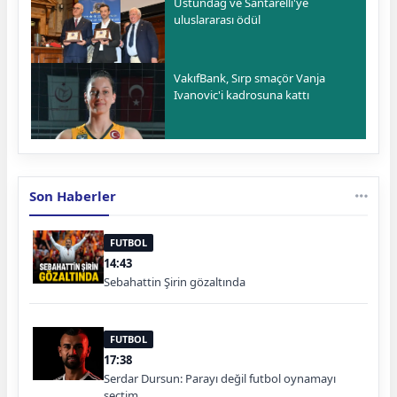
Üstündağ ve Santarelli'ye
uluslararası ödül
VakıfBank, Sırp smaçör Vanja
Ivanovic'i kadrosuna kattı
Son Haberler
FUTBOL
14:43
Sebahattin Şirin gözaltında
FUTBOL
17:38
Serdar Dursun: Parayı değil futbol oynamayı
seçtim