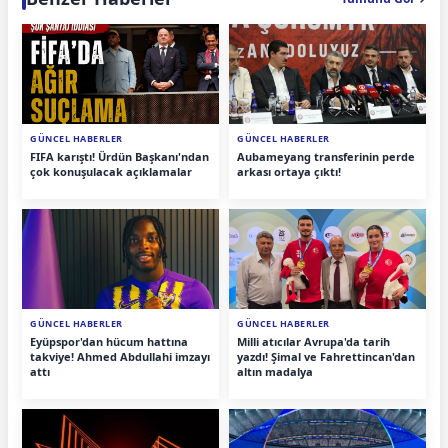
GÜNCEL HABERLER
GÜNCEL HABERLER
FIFA karıştı! Ürdün Başkanı'ndan
Aubameyang transferinin perde
çok konuşulacak açıklamalar
arkası ortaya çıktı!
GÜNCEL HABERLER
GÜNCEL HABERLER
Eyüpspor'dan hücum hattına
Milli atıcılar Avrupa'da tarih
takviye! Ahmed Abdullahi imzayı
yazdı! Şimal ve Fahrettincan'dan
attı
altın madalya