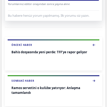
Yorumlarınız editör onayından sonra yayına alınır.
Bu habere henüz yorum yapılmamış. İlk yorumu siz yazın.
ÖNCEKI HABER
Bahis dosyasında yeni perde: TFF’ye rapor geliyor
SONRAKI HABER
Ramos servetini o kulübe yatırıyor: Anlaşma
tamamlandı