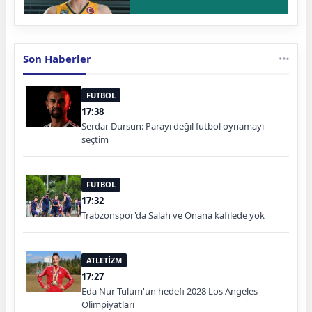
Son Haberler
FUTBOL
17:38
Serdar Dursun: Parayı değil futbol oynamayı
seçtim
FUTBOL
17:32
Trabzonspor'da Salah ve Onana kafilede yok
ATLETİZM
17:27
Eda Nur Tulum'un hedefi 2028 Los Angeles
Olimpiyatları