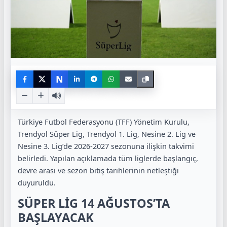
N
Türkiye Futbol Federasyonu (TFF) Yönetim Kurulu,
Trendyol Süper Lig, Trendyol 1. Lig, Nesine 2. Lig ve
Nesine 3. Lig’de 2026-2027 sezonuna ilişkin takvimi
belirledi. Yapılan açıklamada tüm liglerde başlangıç,
devre arası ve sezon bitiş tarihlerinin netleştiği
duyuruldu.
SÜPER LİG 14 AĞUSTOS’TA
BAŞLAYACAK