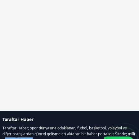
Taraftar Haber
Taraftar Haber; spor dünyasına odaklanan, futbol, basketbol, voleybol ve
diğer branşlardan güncel gelişmeleri aktaran bir haber portalıdır. Sitede; milli