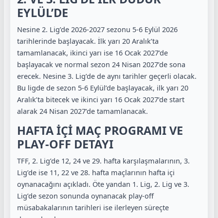
EYLÜL’DE
Nesine 2. Lig’de 2026-2027 sezonu 5-6 Eylül 2026
tarihlerinde başlayacak. İlk yarı 20 Aralık’ta
tamamlanacak, ikinci yarı ise 16 Ocak 2027’de
başlayacak ve normal sezon 24 Nisan 2027’de sona
erecek. Nesine 3. Lig’de de aynı tarihler geçerli olacak.
Bu ligde de sezon 5-6 Eylül’de başlayacak, ilk yarı 20
Aralık’ta bitecek ve ikinci yarı 16 Ocak 2027’de start
alarak 24 Nisan 2027’de tamamlanacak.
HAFTA İÇİ MAÇ PROGRAMI VE
PLAY-OFF DETAYI
TFF, 2. Lig’de 12, 24 ve 29. hafta karşılaşmalarının, 3.
Lig’de ise 11, 22 ve 28. hafta maçlarının hafta içi
oynanacağını açıkladı. Öte yandan 1. Lig, 2. Lig ve 3.
Lig’de sezon sonunda oynanacak play-off
müsabakalarının tarihleri ise ilerleyen süreçte