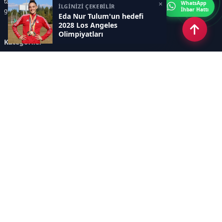
takım maçları, Dünya Kupası haberleri, EuroLeague karşılaşmaları, transfer
×
WhatsApp
İLGİNİZİ ÇEKEBİLİR
İhbar Hattı
gelişmeleri, sporcuların biyografileri, anketler yer almaktadır.
Eda Nur Tulum'un hedefi
2028 Los Angeles
Olimpiyatları
Kategoriler
GÜNCEL HABERLER
FUTBOL
BASKETBOL
VOLEYBOL
DİĞER SPORLAR
ATLETİZM
TENİS
MOTOR SPORLARI
Sayfalar
AÇIK RIZA METNİ
ÇEREZ POLİTİKASI
AYDINLATMA METNİ
VERİ İHLALİ PROSEDÜRÜ
VERİ SAKLAMA VE İMHA
İletişim
POLİTİKASI
RSS
Sitemap