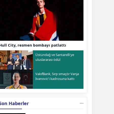
Hull City, resmen bombayı patlattı
Üstündağ ve Santarelli'ye
uluslararası ödül
VakıfBank, Sırp smaçör Vanja
Ivanovic'i kadrosuna kattı
Son Haberler