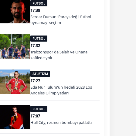
FUTBOL
17:38
Serdar Dursun: Parayı değil futbol
oynamayı seçtim
FUTBOL
17:32
Trabzonspor'da Salah ve Onana
kafilede yok
ATLETİZM
17:27
Eda Nur Tulum'un hedefi 2028 Los
Angeles Olimpiyatları
FUTBOL
17:07
Hull City, resmen bombayı patlattı