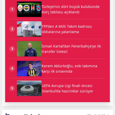
Türkiye’nin dört büyük kulübünde
1
borç tablosu açıklandı
TFF’den A Milli Takım kadrosu
2
iddialarına yalanlama
İsmail Kartal’dan Fenerbahçe’ye ilk
3
transfer listesi!
Kerem Aktürkoğlu, eski takımına
4
karşı ilk sınavında
UEFA Avrupa Ligi finali öncesi
5
İstanbul’da hazırlıklar sürüyor