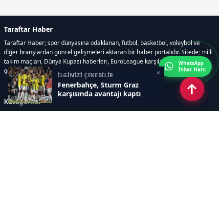
Taraftar Haber
Taraftar Haber; spor dünyasına odaklanan, futbol, basketbol, voleybol ve
diğer branşlardan güncel gelişmeleri aktaran bir haber portalıdır. Sitede; milli
takım maçları, Dünya Kupası haberleri, EuroLeague karşılaşmaları, transfer
WhatsApp
İhbar Hattı
gelişmeleri, sporcuların biyografileri, anketler yer almaktadır.
×
İLGİNİZİ ÇEKEBİLİR
Fenerbahçe, Sturm Graz
karşısında avantajı kaptı
Kategoriler
GÜNCEL HABERLER
FUTBOL
BASKETBOL
VOLEYBOL
DİĞER SPORLAR
ATLETİZM
TENİS
MOTOR SPORLARI
Sayfalar
AÇIK RIZA METNİ
ÇEREZ POLİTİKASI