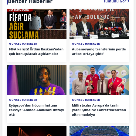
Benzer Haberler
Tümünü Gör
GÜNCEL HABERLER
GÜNCEL HABERLER
FIFA karıştı! Ürdün Başkanı'ndan
Aubameyang transferinin perde
çok konuşulacak açıklamalar
arkası ortaya çıktı!
GÜNCEL HABERLER
GÜNCEL HABERLER
Eyüpspor'dan hücum hattına
Milli atıcılar Avrupa'da tarih
takviye! Ahmed Abdullahi imzayı
yazdı! Şimal ve Fahrettincan'dan
attı
altın madalya