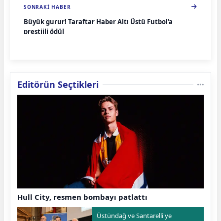
SONRAKI HABER
Büyük gurur! Taraftar Haber Altı Üstü Futbol'a
prestijli ödül
Editörün Seçtikleri
Hull City, resmen bombayı patlattı
Üstündağ ve Santarelli'ye