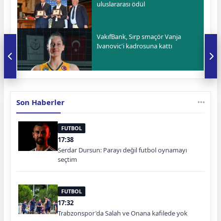
uluslararası ödül
VakıfBank, Sırp smaçör Vanja
Ivanovic'i kadrosuna kattı
Son Haberler
FUTBOL
17:38
Serdar Dursun: Parayı değil futbol oynamayı
seçtim
FUTBOL
17:32
Trabzonspor'da Salah ve Onana kafilede yok