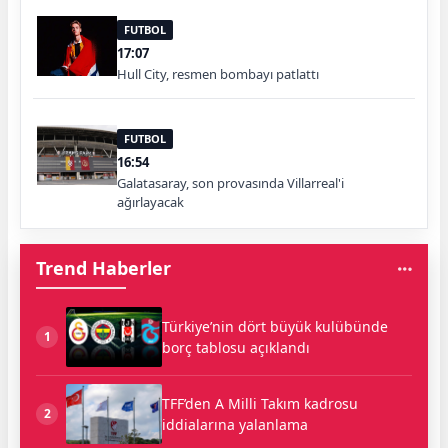
FUTBOL
17:07
Hull City, resmen bombayı patlattı
FUTBOL
16:54
Galatasaray, son provasında Villarreal'i
ağırlayacak
Trend Haberler
Türkiye’nin dört büyük kulübünde
1
borç tablosu açıklandı
TFF’den A Milli Takım kadrosu
2
iddialarına yalanlama