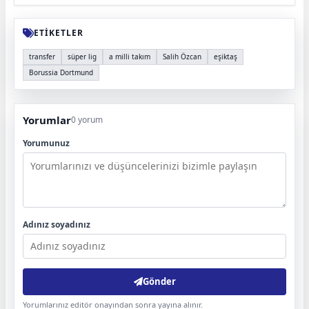
ETİKETLER
transfer
süper lig
a milli takım
Salih Özcan
eşiktaş
Borussia Dortmund
Yorumlar
0 yorum
Yorumunuz
Adınız soyadınız
Gönder
Yorumlarınız editör onayından sonra yayına alınır.