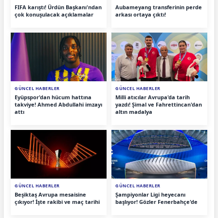
FIFA karıştı! Ürdün Başkanı'ndan
Aubameyang transferinin perde
çok konuşulacak açıklamalar
arkası ortaya çıktı!
GÜNCEL HABERLER
GÜNCEL HABERLER
Eyüpspor'dan hücum hattına
Milli atıcılar Avrupa'da tarih
takviye! Ahmed Abdullahi imzayı
yazdı! Şimal ve Fahrettincan'dan
attı
altın madalya
GÜNCEL HABERLER
GÜNCEL HABERLER
Beşiktaş Avrupa mesaisine
Şampiyonlar Ligi heyecanı
çıkıyor! İşte rakibi ve maç tarihi
başlıyor! Gözler Fenerbahçe'de