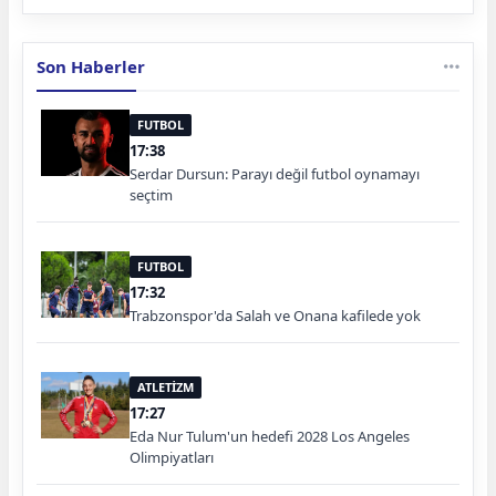
Son Haberler
FUTBOL
17:38
Serdar Dursun: Parayı değil futbol oynamayı
seçtim
FUTBOL
17:32
Trabzonspor'da Salah ve Onana kafilede yok
ATLETİZM
17:27
Eda Nur Tulum'un hedefi 2028 Los Angeles
Olimpiyatları