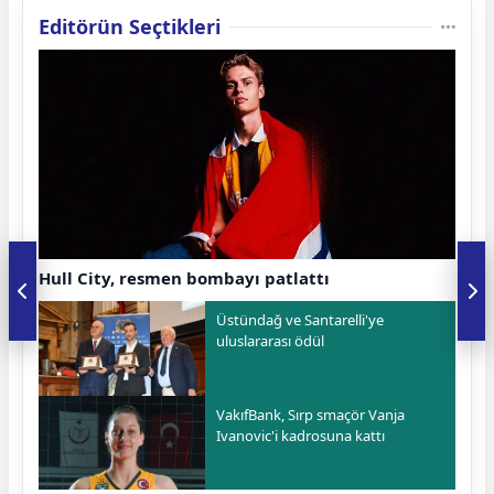
Editörün Seçtikleri
Hull City, resmen bombayı patlattı
Üstündağ ve Santarelli'ye
uluslararası ödül
VakıfBank, Sırp smaçör Vanja
Ivanovic'i kadrosuna kattı