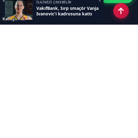
×
İLGİNİZİ ÇEKEBİLİR
VakıfBank, Sırp smaçör Vanja
Ivanovic'i kadrosuna kattı
Kategoriler
GÜNCEL HABERLER
FUTBOL
BASKETBOL
VOLEYBOL
DİĞER SPORLAR
ATLETİZM
TENİS
MOTOR SPORLARI
Sayfalar
AÇIK RIZA METNİ
ÇEREZ POLİTİKASI
AYDINLATMA METNİ
VERİ İHLALİ PROSEDÜRÜ
VERİ SAKLAMA VE İMHA
İletişim
POLİTİKASI
RSS
Sitemap