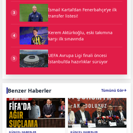
İsmail Kartal’dan Fenerbahçe’ye ilk
3
transfer listesi!
Kerem Aktürkoğlu, eski takımına
4
karşı ilk sınavında
UEFA Avrupa Ligi finali öncesi
5
İstanbul’da hazırlıklar sürüyor
Benzer Haberler
Tümünü Gör
GÜNCEL HABERLER
GÜNCEL HABERLER