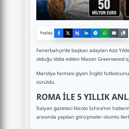
N
Paylaş:
Fenerbahçe’de başkan adayları Aziz Yıld
olduğu iddia edilen Mason Greenwood için
Marsilya forması giyen İngiliz futbolcu
sürüldü.
ROMA İLE 5 YILLIK AN
İtalyan gazeteci Nicolo Schira’nın haber
arasında yapılan görüşmeler olumlu ilerl