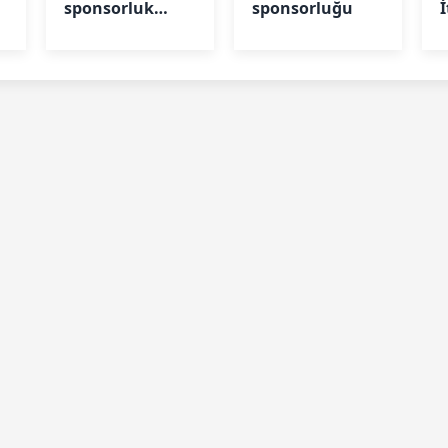
sponsorluk
sponsorluğu
anlaşması
uzatıldı