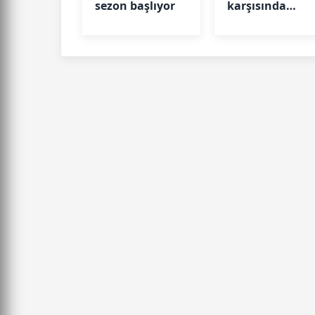
sezon başlıyor
karşısında
avantajı kaptı