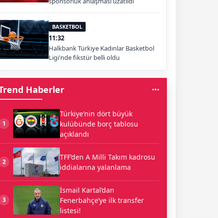
sponsorluk anlaşması uzatıldı
BASKETBOL
11:32
Halkbank Türkiye Kadınlar Basketbol
Ligi'nde fikstür belli oldu
Trend Haberler
Türkiye’nin dört büyük
kulübünde borç tablosu
1
açıklandı
TFF’den A Milli Takım kadrosu
2
iddialarına yalanlama
İsmail Kartal’dan
Fenerbahçe’ye ilk transfer
3
listesi!