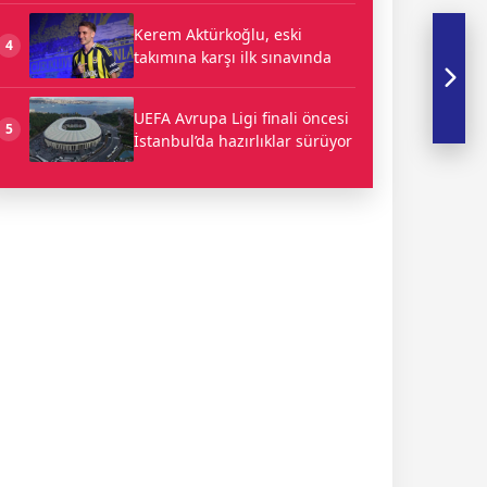
Kerem Aktürkoğlu, eski
4
takımına karşı ilk sınavında
UEFA Avrupa Ligi finali öncesi
5
İstanbul’da hazırlıklar sürüyor