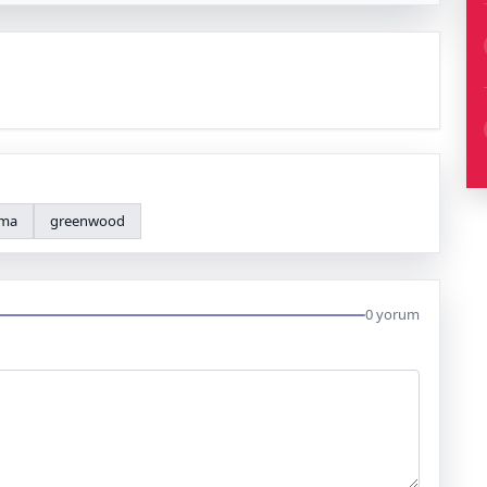
ma
greenwood
0 yorum