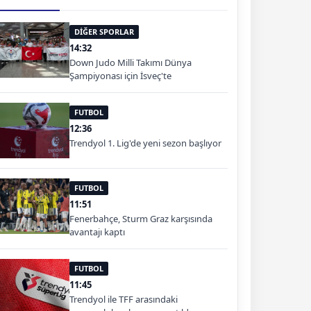
DİĞER SPORLAR
14:32
Down Judo Milli Takımı Dünya
Şampiyonası için İsveç'te
FUTBOL
12:36
Trendyol 1. Lig'de yeni sezon başlıyor
FUTBOL
11:51
Fenerbahçe, Sturm Graz karşısında
avantajı kaptı
FUTBOL
11:45
Trendyol ile TFF arasındaki