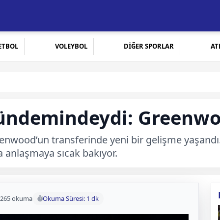
ETBOL
VOLEYBOL
DİĞER SPORLAR
AT
ündemindeydi: Greenwoo
nwood’un transferinde yeni bir gelişme yaşandı. İt
a anlaşmaya sıcak bakıyor.
265 okuma
Okuma Süresi: 1 dk