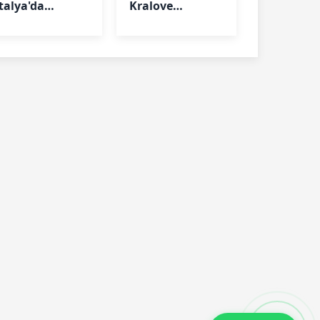
İtalya'da
Kralove
manşet oldu
deplasmanında