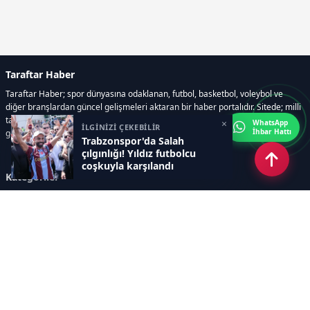
Taraftar Haber
Taraftar Haber; spor dünyasına odaklanan, futbol, basketbol, voleybol ve
diğer branşlardan güncel gelişmeleri aktaran bir haber portalıdır. Sitede; milli
takım maçları, Dünya Kupası haberleri, EuroLeague karşılaşmaları, transfer
×
WhatsApp
İLGİNİZİ ÇEKEBİLİR
İhbar Hattı
gelişmeleri, sporcuların biyografileri, anketler yer almaktadır.
Trabzonspor'da Salah
çılgınlığı! Yıldız futbolcu
coşkuyla karşılandı
Kategoriler
GÜNCEL HABERLER
FUTBOL
BASKETBOL
VOLEYBOL
DİĞER SPORLAR
ATLETİZM
TENİS
MOTOR SPORLARI
Sayfalar