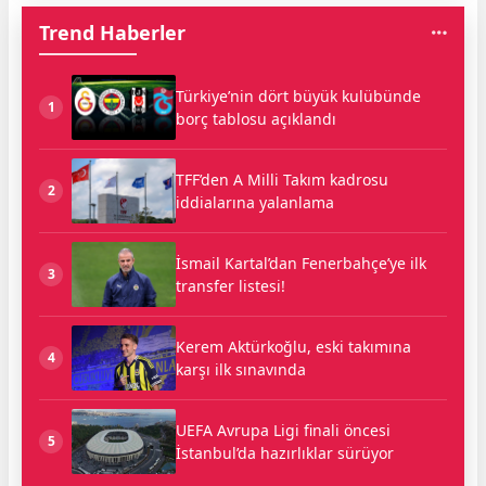
Trend Haberler
Türkiye’nin dört büyük kulübünde
1
borç tablosu açıklandı
TFF’den A Milli Takım kadrosu
2
iddialarına yalanlama
İsmail Kartal’dan Fenerbahçe’ye ilk
3
transfer listesi!
Kerem Aktürkoğlu, eski takımına
4
karşı ilk sınavında
UEFA Avrupa Ligi finali öncesi
5
İstanbul’da hazırlıklar sürüyor