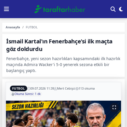
Anasayfa
FUTBOL
İsmail Kartal'ın Fenerbahçe'si ilk maçta
göz doldurdu
Fenerbahçe, yeni sezon hazırlıkları kapsamındaki ilk hazırlık
maçında Admira Wacker'i 5-0 yenerek sezona etkili bir
başlangıç yaptı.
FUTBOL
09.07.2026 11:39
Mert Cebişci
113 okuma
Okuma Süresi: 1 dk