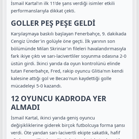
İsmail Kartal'ın ilk 11'de şans verdiği isimler etkili
performanslarıyla dikkat çekti.
GOLLER PEŞ PEŞE GELDİ
Karşılaşmaya baskılı başlayan Fenerbahçe, 9. dakikada
Cengiz Ünder'in golüyle öne geçti. İlk yarının son
bölümünde Milan Skriniar'ın fileleri havalandırmasıyla
fark ikiye çıktı ve sarı-lacivertliler soyunma odasına 2-0
üstün girdi. İkinci yarıda da oyun kontrolünü elinde
tutan Fenerbahçe, Fred, rakip oyuncu Glitia'nın kendi
kalesine attığı gol ve Becao'nun kaydettiği golle
mücadeleyi 5-0 kazandı.
12 OYUNCU KADRODA YER
ALMADI
İsmail Kartal, ikinci yarıda geniş oyuncu
değişikliklerine giderek birçok futbolcuya forma şansı
verdi. Öte yandan sarı-lacivertli ekipte sakatlık, hafif