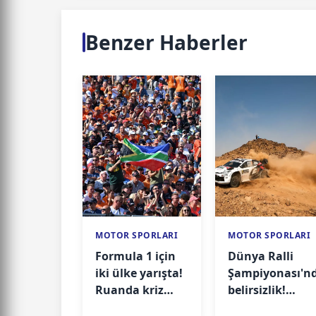
Benzer Haberler
MOTOR SPORLARI
MOTOR SPORLARI
Formula 1 için
Dünya Ralli
iki ülke yarışta!
Şampiyonası'n
Ruanda kriz
belirsizlik!
yaşarken Fas
Gözler FIA'nın