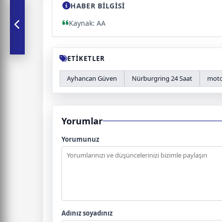
HABER BİLGİSİ
Kaynak: AA
ETİKETLER
Ayhancan Güven
Nürburgring 24 Saat
moto
Yorumlar
Yorumunuz
Adınız soyadınız