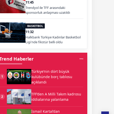
11:45
Trendyol ile TFF arasındaki
sponsorluk anlaşması uzatıldı
BASKETBOL
11:32
Halkbank Türkiye Kadınlar Basketbol
Ligi'nde fikstür belli oldu
Trend Haberler
Türkiye’nin dört büyük
kulübünde borç tablosu
1
açıklandı
TFF’den A Milli Takım kadrosu
2
iddialarına yalanlama
İsmail Kartal’dan