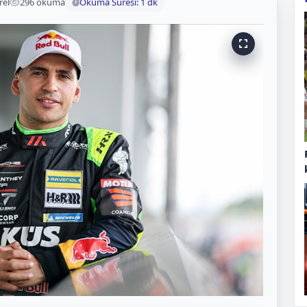
rel
296 okuma
Okuma Süresi: 1 dk