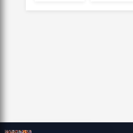
atağa geçti
vereceği
kararda