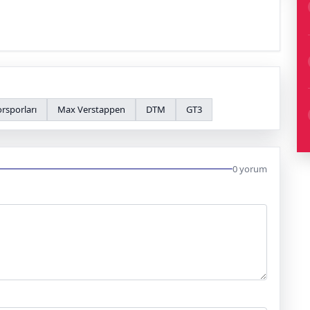
rsporları
Max Verstappen
DTM
GT3
0 yorum