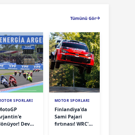
Tümünü Gör
MOTOR SPORLARI
MOTOR SPORLARI
MotoGP
Finlandiya'da
Arjantin'e
Sami Pajari
dönüyor! Dev
fırtınası! WRC'de
pist projesinde
zirveye bir adım