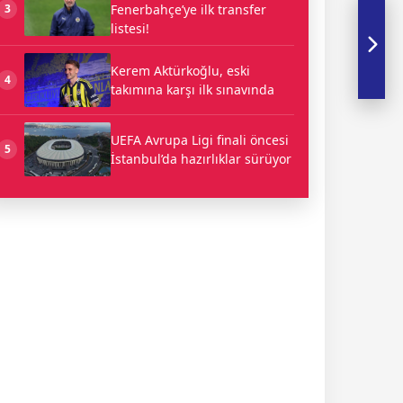
Fenerbahçe’ye ilk transfer
3
listesi!
Kerem Aktürkoğlu, eski
4
takımına karşı ilk sınavında
UEFA Avrupa Ligi finali öncesi
5
İstanbul’da hazırlıklar sürüyor