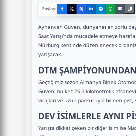
N
Paylaş:
Ayhancan Güven
, dünyanın en zorlu daya
Saat Yarışı
’nda mücadele etmeye hazırlan
Nürburg kentinde düzenlenecek organiza
yarışacak.
DTM ŞAMPİYONUNDAN 
Geçtiğimiz sezon
Almanya Binek Otomobi
Güven, bu kez 25.3 kilometrelik efsanevi
virajları ve uzun parkuruyla bilinen pist,
DEV İSİMLERLE AYNI Pİ
Yarışta dikkat çeken bir diğer isim ise
Max