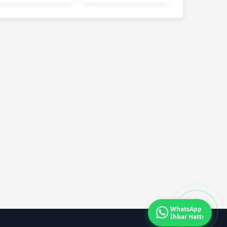
geri sayım
daha
başladı
WhatsApp
İhbar Hattı