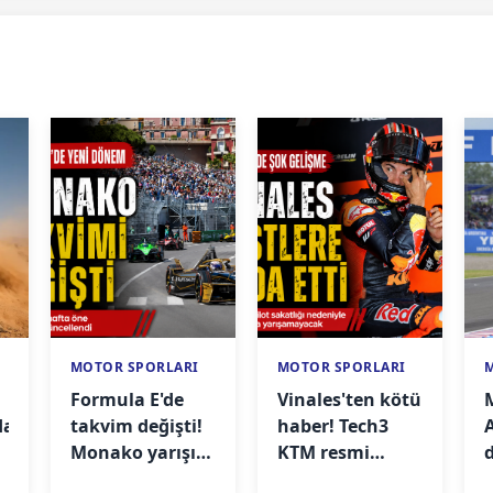
MOTOR SPORLARI
MOTOR SPORLARI
Formula E'de
Vinales'ten kötü
da
takvim değişti!
haber! Tech3
Monako yarışı
KTM resmi
öne çekildi
açıklamayı