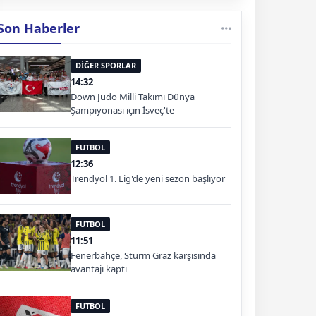
Son Haberler
DİĞER SPORLAR
14:32
Down Judo Milli Takımı Dünya
Şampiyonası için İsveç'te
FUTBOL
12:36
Trendyol 1. Lig'de yeni sezon başlıyor
FUTBOL
11:51
Fenerbahçe, Sturm Graz karşısında
avantajı kaptı
FUTBOL