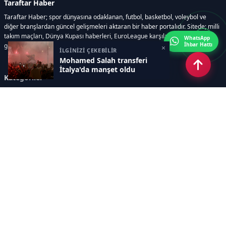
Taraftar Haber
Taraftar Haber; spor dünyasına odaklanan, futbol, basketbol, voleybol ve
diğer branşlardan güncel gelişmeleri aktaran bir haber portalıdır. Sitede; milli
takım maçları, Dünya Kupası haberleri, EuroLeague karşılaşmaları, transfer
WhatsApp
İhbar Hattı
gelişmeleri, sporcuların biyografileri, anketler yer almaktadır.
×
İLGİNİZİ ÇEKEBİLİR
Mohamed Salah transferi
İtalya'da manşet oldu
Kategoriler
GÜNCEL HABERLER
FUTBOL
BASKETBOL
VOLEYBOL
DİĞER SPORLAR
ATLETİZM
TENİS
MOTOR SPORLARI
Sayfalar
AÇIK RIZA METNİ
ÇEREZ POLİTİKASI
AYDINLATMA METNİ
VERİ İHLALİ PROSEDÜRÜ
VERİ SAKLAMA VE İMHA
İletişim