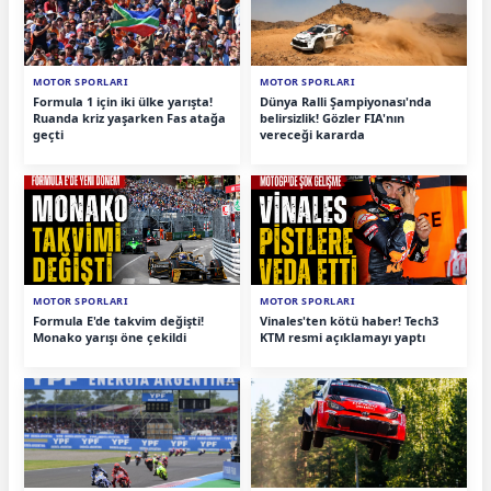
MOTOR SPORLARI
MOTOR SPORLARI
Formula 1 için iki ülke yarışta!
Dünya Ralli Şampiyonası'nda
Ruanda kriz yaşarken Fas atağa
belirsizlik! Gözler FIA'nın
geçti
vereceği kararda
MOTOR SPORLARI
MOTOR SPORLARI
Formula E'de takvim değişti!
Vinales'ten kötü haber! Tech3
Monako yarışı öne çekildi
KTM resmi açıklamayı yaptı