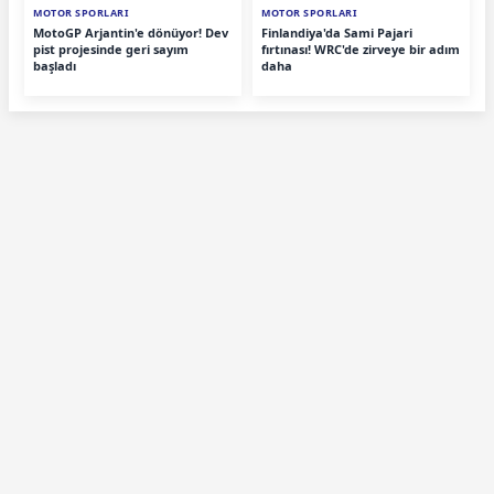
MOTOR SPORLARI
MOTOR SPORLARI
MotoGP Arjantin'e dönüyor! Dev
Finlandiya'da Sami Pajari
pist projesinde geri sayım
fırtınası! WRC'de zirveye bir adım
başladı
daha