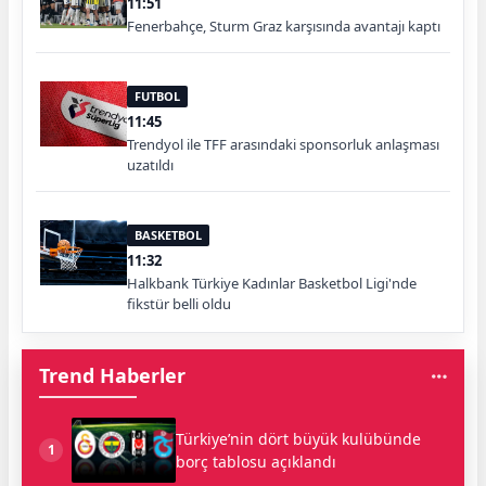
11:51
Fenerbahçe, Sturm Graz karşısında avantajı kaptı
FUTBOL
11:45
Trendyol ile TFF arasındaki sponsorluk anlaşması
uzatıldı
BASKETBOL
11:32
Halkbank Türkiye Kadınlar Basketbol Ligi'nde
fikstür belli oldu
Trend Haberler
Türkiye’nin dört büyük kulübünde
1
borç tablosu açıklandı