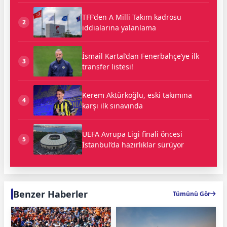
TFF’den A Milli Takım kadrosu
2
iddialarına yalanlama
İsmail Kartal’dan Fenerbahçe’ye ilk
3
transfer listesi!
Kerem Aktürkoğlu, eski takımına
4
karşı ilk sınavında
UEFA Avrupa Ligi finali öncesi
5
İstanbul’da hazırlıklar sürüyor
Benzer Haberler
Tümünü Gör