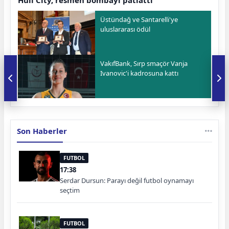
Hull City, resmen bombayı patlattı
Üstündağ ve Santarelli'ye
uluslararası ödül
VakıfBank, Sırp smaçör Vanja
Ivanovic'i kadrosuna kattı
Son Haberler
FUTBOL
17:38
Serdar Dursun: Parayı değil futbol oynamayı
seçtim
FUTBOL