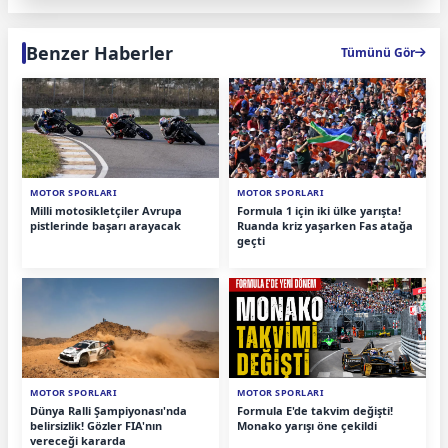
Benzer Haberler
Tümünü Gör
MOTOR SPORLARI
MOTOR SPORLARI
Milli motosikletçiler Avrupa
Formula 1 için iki ülke yarışta!
pistlerinde başarı arayacak
Ruanda kriz yaşarken Fas atağa
geçti
MOTOR SPORLARI
MOTOR SPORLARI
Dünya Ralli Şampiyonası'nda
Formula E'de takvim değişti!
belirsizlik! Gözler FIA'nın
Monako yarışı öne çekildi
vereceği kararda