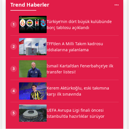
Trend Haberler
Türkiye’nin dört büyük kulübünde
1
borç tablosu açıklandı
TFF’den A Milli Takım kadrosu
2
iddialarına yalanlama
İsmail Kartal’dan Fenerbahçe’ye ilk
3
transfer listesi!
Kerem Aktürkoğlu, eski takımına
4
karşı ilk sınavında
UEFA Avrupa Ligi finali öncesi
5
İstanbul’da hazırlıklar sürüyor