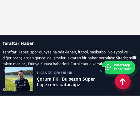
Taraftar Haber
Taraftar Haber; spor dünyasına odaklanan, futbol, basketbol, voleybol ve
diğer branşlardan güncel gelişmeleri aktaran bir haber portalıdır. Sitede; milli
takım maçları, Dünya Kupası haberleri, EuroLeague karşılaşmaları, transfer
WhatsApp
İhbar Hattı
gelişmeleri, sporcuların biyografileri, anketler yer almaktadır.
×
İLGİNİZİ ÇEKEBİLİR
Çorum FK : Bu sezon Süper
Lig'e renk katacağız
Kategoriler
GÜNCEL HABERLER
FUTBOL
BASKETBOL
VOLEYBOL
DİĞER SPORLAR
ATLETİZM
TENİS
MOTOR SPORLARI