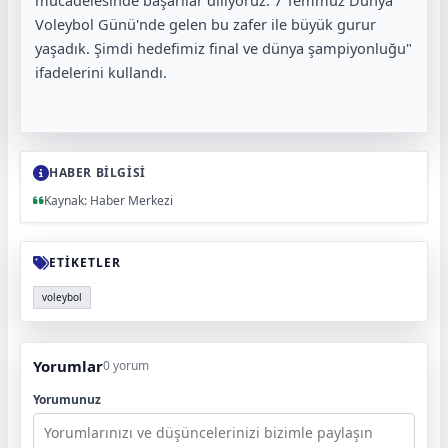
mücadelesinde başarılar diliyoruz. 7 Temmuz Dünya
Voleybol Günü'nde gelen bu zafer ile büyük gurur
yaşadık. Şimdi hedefimiz final ve dünya şampiyonluğu"
ifadelerini kullandı.
HABER BİLGİSİ
Kaynak: Haber Merkezi
ETİKETLER
voleybol
Yorumlar
0 yorum
Yorumunuz