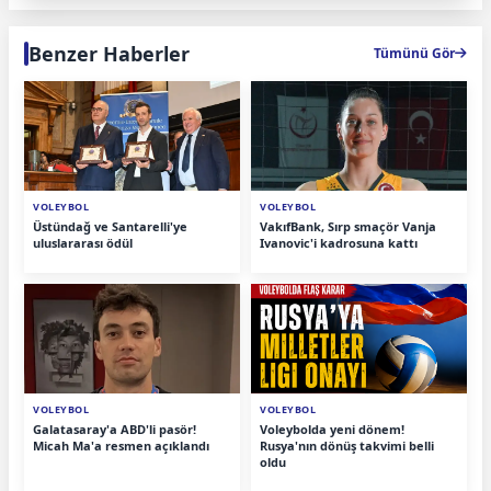
Benzer Haberler
Tümünü Gör
VOLEYBOL
VOLEYBOL
Üstündağ ve Santarelli'ye
VakıfBank, Sırp smaçör Vanja
uluslararası ödül
Ivanovic'i kadrosuna kattı
VOLEYBOL
VOLEYBOL
Galatasaray'a ABD'li pasör!
Voleybolda yeni dönem!
Micah Ma'a resmen açıklandı
Rusya'nın dönüş takvimi belli
oldu