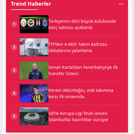
Trend Haberler
Türkiye’nin dört büyük kulübünde
1
borç tablosu açıklandı
TFF’den A Milli Takım kadrosu
2
iddialarına yalanlama
İsmail Kartal’dan Fenerbahçe’ye ilk
3
transfer listesi!
Kerem Aktürkoğlu, eski takımına
4
karşı ilk sınavında
UEFA Avrupa Ligi finali öncesi
5
İstanbul’da hazırlıklar sürüyor