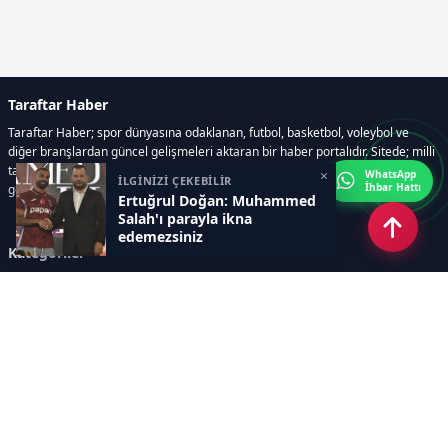
Taraftar Haber
Taraftar Haber; spor dünyasına odaklanan, futbol, basketbol, voleybol ve
diğer branşlardan güncel gelişmeleri aktaran bir haber portalıdır. Sitede; milli
takım maçları, Dünya Kupası haberleri, EuroLeague karşılaşmaları, transfer
×
WhatsApp
İLGİNİZİ ÇEKEBİLİR
İhbar Hattı
gelişmeleri, sporcuların biyografileri, anketler yer almaktadır.
Ertuğrul Doğan: Muhammed
Salah'ı parayla ikna
edemezsiniz
Kategoriler
GÜNCEL HABERLER
FUTBOL
BASKETBOL
VOLEYBOL
DİĞER SPORLAR
ATLETİZM
TENİS
MOTOR SPORLARI
Sayfalar