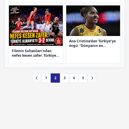
Ana Cristina’dan Türkiye’ye
övgü: “Dünyanın en
iyilerinden”
Filenin Sultanları’ndan
nefes kesen zafer: Türkiye
Almanya’yı 3-2 devirdi
1
2
3
4
5