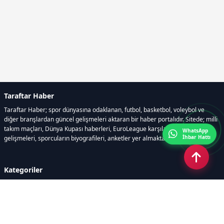
Taraftar Haber
Taraftar Haber; spor dünyasına odaklanan, futbol, basketbol, voleybol ve
diğer branşlardan güncel gelişmeleri aktaran bir haber portalıdır. Sitede; milli
takım maçları, Dünya Kupası haberleri, EuroLeague karşılaşmaları, transfer
WhatsApp
İhbar Hattı
gelişmeleri, sporcuların biyografileri, anketler yer almaktadır.
Kategoriler
GÜNCEL HABERLER
FUTBOL
BASKETBOL
VOLEYBOL
DİĞER SPORLAR
ATLETİZM