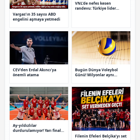
VNL’de nefes kesen
randevu: Türkiye lider
ABD’ye karşı
Vargas’ın 35 sayısı ABD
engelini aşmaya yetmedi
CEV'den Erdal Akıncı'ya
Bugün Dünya Voleybol
önemli atama
Günü! Milyonlar aynı
heyecanı paylaşıyor
Ay-yıldızlılar
durdurulamıyor! Yarı finale
yükseldiler
Filenin Efeleri Belçika’yı set