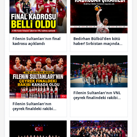
Filenin Sultanları'nın final
Bedirhan Bülbül'den kötü
kadrosu açıklandı
haber! Sırbistan maçında
yok
Filenin Sultanları’nın VNL
çeyrek finalindeki rakibi
belli oldu
Filenin Sultanları’nın
çeyrek finaldeki rakibi
Kanada oldu