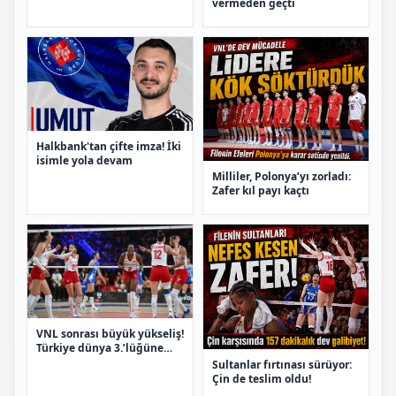
vermeden geçti
Halkbank'tan çifte imza! İki
isimle yola devam
Milliler, Polonya’yı zorladı:
Zafer kıl payı kaçtı
VNL sonrası büyük yükseliş!
Türkiye dünya 3.’lüğüne
yerleşti
Sultanlar fırtınası sürüyor:
Çin de teslim oldu!