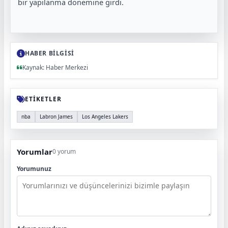
bir yapılanma dönemine girdi.
HABER BİLGİSİ
Kaynak: Haber Merkezi
ETİKETLER
nba
Labron James
Los Angeles Lakers
Yorumlar
0 yorum
Yorumunuz