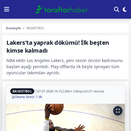
Anasayfa
BASKETBOL
Lakers'ta yaprak dökümü! İlk beşten
kimse kalmadı
NBA ekibi Los Angeles Lakers, yeni sezon öncesi kadrosunu
baştan aşağı yeniledi. Play-offlarda ilk beşte oynayan tüm
oyuncular takımdan ayrıldı.
BASKETBOL
07.07.2026 16:15
Mert Cebişci
121 okuma
Okuma Süresi: 1 dk