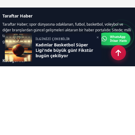
Taraftar Haber
Taraftar Haber; spor dünyasına odaklanan, futbol, basketbol, voleybol ve
diğer branşlardan güncel gelişmeleri aktaran bir haber portalıdır. Sitede; milli
takım maçları, Dünya Kupası haberleri, EuroLeague karşılaşmaları, transfer
×
WhatsApp
İLGİNİZİ ÇEKEBİLİR
İhbar Hattı
gelişmeleri, sporcuların biyografileri, anketler yer almaktadır.
Kadınlar Basketbol Süper
Ligi'nde büyük gün! Fikstür
bugün çekiliyor
Kategoriler
GÜNCEL HABERLER
FUTBOL
BASKETBOL
VOLEYBOL
DİĞER SPORLAR
ATLETİZM
TENİS
MOTOR SPORLARI
Sayfalar
AÇIK RIZA METNİ
ÇEREZ POLİTİKASI
AYDINLATMA METNİ
VERİ İHLALİ PROSEDÜRÜ