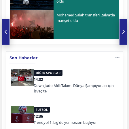
oldu
Mohamed Salah transferi İtalya'da
manşet oldu
Son Haberler
DİĞER SPORLAR
14:32
Down Judo Milli Takımı Dünya Şampiyonası için
İsveç'te
FUTBOL
12:36
Trendyol 1. Lig'de yeni sezon başlıyor