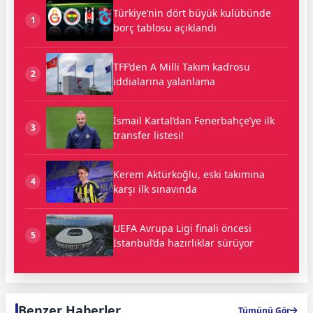
Türkiye’nin dört büyük kulübünde
1
borç tablosu açıklandı
TFF’den A Milli Takım kadrosu
2
iddialarına yalanlama
İsmail Kartal’dan Fenerbahçe’ye ilk
3
transfer listesi!
Kerem Aktürkoğlu, eski takımına
4
karşı ilk sınavında
UEFA Avrupa Ligi finali öncesi
5
İstanbul’da hazırlıklar sürüyor
Benzer Haberler
Tümünü Gör