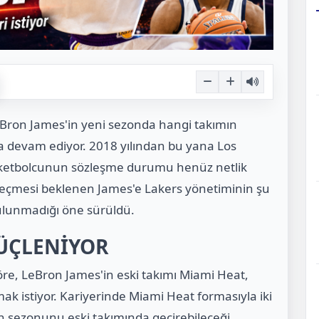
Bron James'in yeni sezonda hangi takımın
 devam ediyor. 2018 yılından bu yana Los
asketbolcunun sözleşme durumu henüz netlik
eçmesi beklenen James'e Lakers yönetiminin şu
bulunmadığı öne sürüldü.
GÜÇLENİYOR
öre, LeBron James'in eski takımı Miami Heat,
ak istiyor. Kariyerinde Miami Heat formasıyla iki
 sezonunu eski takımında geçirebileceği