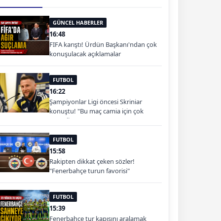
GÜNCEL HABERLER
16:48
FIFA karıştı! Ürdün Başkanı'ndan çok
konuşulacak açıklamalar
FUTBOL
16:22
Şampiyonlar Ligi öncesi Skriniar
konuştu! "Bu maç camia için çok
önemli"
FUTBOL
15:58
Rakipten dikkat çeken sözler!
"Fenerbahçe turun favorisi"
FUTBOL
15:39
Fenerbahçe tur kapısını aralamak