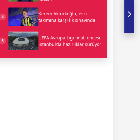
Kerem Aktürkoğlu, eski
4
takımına karşı ilk sınavında
UEFA Avrupa Ligi finali öncesi
5
İstanbul’da hazırlıklar sürüyor