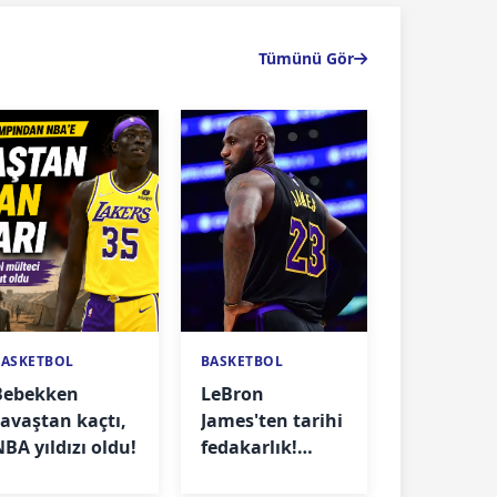
Tümünü Gör
BASKETBOL
BASKETBOL
Bebekken
LeBron
savaştan kaçtı,
James'ten tarihi
NBA yıldızı oldu!
fedakarlık!
Maaşını yüzde