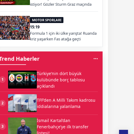
istiyor! Gözler Sturm Graz maçında
MOTOR SPORLARI
15:19
Formula 1 için iki ülke yarışta! Ruanda
kriz yaşarken Fas atağa geçti
Trend Haberler
Türkiye’nin dört büyük
kulübünde borç tablosu
1
açıklandı
TFF’den A Milli Takım kadrosu
2
iddialarına yalanlama
İsmail Kartal’dan
Fenerbahçe’ye ilk transfer
3
listesi!