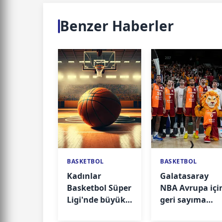
Benzer Haberler
BASKETBOL
BASKETBOL
Kadınlar
Galatasaray
Basketbol Süper
NBA Avrupa içi
Ligi'nde büyük
geri sayıma
gün! Fikstür
geçti