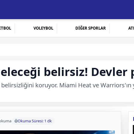
ETBOL
VOLEYBOL
DİĞER SPORLAR
AT
eleceği belirsiz! Devler
elirsizliğini koruyor. Miami Heat ve Warriors'ın y
 okuma
Okuma Süresi: 1 dk