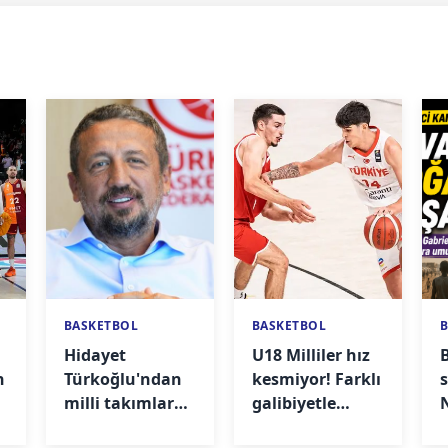
BASKETBOL
BASKETBOL
Hidayet
U18 Milliler hız
n
Türkoğlu'ndan
kesmiyor! Farklı
milli takımlara
galibiyetle
güven mesajı
çeyrek finalde