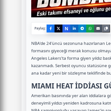
N
Paylaş:
NBA'de 24'üncü sezonuna hazırlanan Le
formasını giyeceği merak konusu olmaya
Angeles Lakers'ta forma giyen yıldız b
kazanmadı. Serbest oyuncu statüsüne g
ana kadar yeni bir sözleşme teklifinde 
MIAMI HEAT İDDİASI 
Amerikan basınında yer alan iddialara g
deneyimli yıldızı yeniden kadrosuna katm
NBA şampiyonluğu yaşayan James'in son