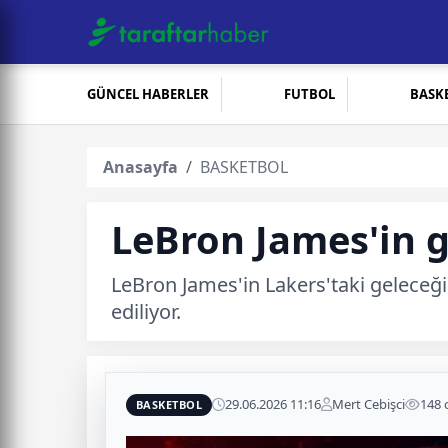
GÜNCEL HABERLER
FUTBOL
BASK
Anasayfa
BASKETBOL
LeBron James'in g
LeBron James'in Lakers'taki geleceği b
ediliyor.
29.06.2026 11:16
Mert Cebişci
148
BASKETBOL