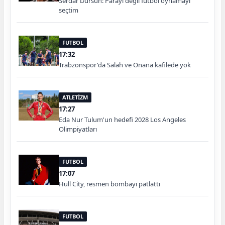
Serdar Dursun: Parayı değil futbol oynamayı
seçtim
FUTBOL
17:32
Trabzonspor'da Salah ve Onana kafilede yok
ATLETİZM
17:27
Eda Nur Tulum'un hedefi 2028 Los Angeles
Olimpiyatları
FUTBOL
17:07
Hull City, resmen bombayı patlattı
FUTBOL