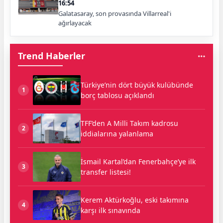
16:54
Galatasaray, son provasında Villarreal'i
ağırlayacak
Trend Haberler
Türkiye’nin dört büyük kulübünde
1
borç tablosu açıklandı
TFF’den A Milli Takım kadrosu
2
iddialarına yalanlama
İsmail Kartal’dan Fenerbahçe’ye ilk
3
transfer listesi!
Kerem Aktürkoğlu, eski takımına
4
karşı ilk sınavında