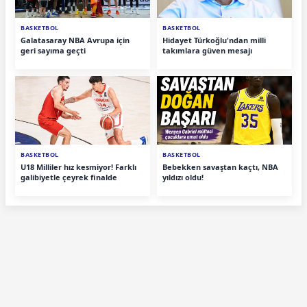
BASKETBOL
BASKETBOL
Galatasaray NBA Avrupa için
Hidayet Türkoğlu'ndan milli
geri sayıma geçti
takımlara güven mesajı
BASKETBOL
BASKETBOL
U18 Milliler hız kesmiyor! Farklı
Bebekken savaştan kaçtı, NBA
galibiyetle çeyrek finalde
yıldızı oldu!