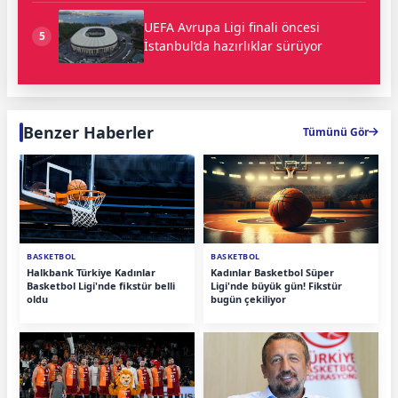
UEFA Avrupa Ligi finali öncesi
5
İstanbul’da hazırlıklar sürüyor
Benzer Haberler
Tümünü Gör
BASKETBOL
BASKETBOL
Halkbank Türkiye Kadınlar
Kadınlar Basketbol Süper
Basketbol Ligi'nde fikstür belli
Ligi'nde büyük gün! Fikstür
oldu
bugün çekiliyor