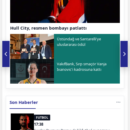
Hull City, resmen bombayı patlattı
Üstündağ ve Santarelli'ye
uluslararası ödül
VakıfBank, Sırp smaçör Vanja
Ivanovic'i kadrosuna kattı
Son Haberler
FUTBOL
17:38