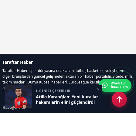
Taraftar Haber
Taraftar Haber; spor dünyasına odaklanan, futbol, basketbol, voleybol ve
diğer branşlardan güncel gelişmeleri aktaran bir haber portalıdır. Sitede; milli
takım maçları, Dünya Kupası haberleri, EuroLeague karşılaşmaları, transfer
WhatsApp
İhbar Hattı
gelişmeleri, sporcuların biyografileri, anketler yer almaktadır.
×
İLGİNİZİ ÇEKEBİLİR
Atilla Karaoğlan: Yeni kurallar
hakemlerin elini güçlendirdi
Kategoriler
GÜNCEL HABERLER
FUTBOL
BASKETBOL
VOLEYBOL
DİĞER SPORLAR
ATLETİZM