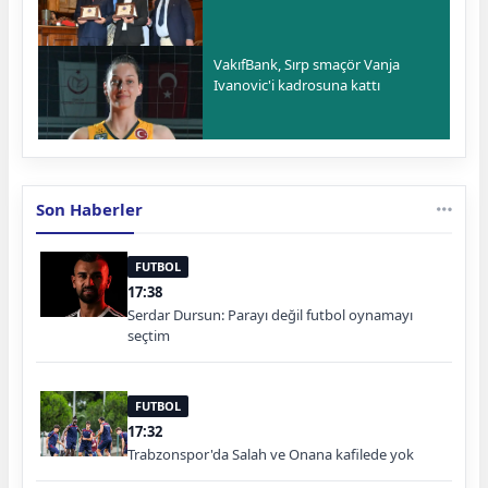
VakıfBank, Sırp smaçör Vanja
Ivanovic'i kadrosuna kattı
Son Haberler
FUTBOL
17:38
Serdar Dursun: Parayı değil futbol oynamayı
seçtim
FUTBOL
17:32
Trabzonspor'da Salah ve Onana kafilede yok