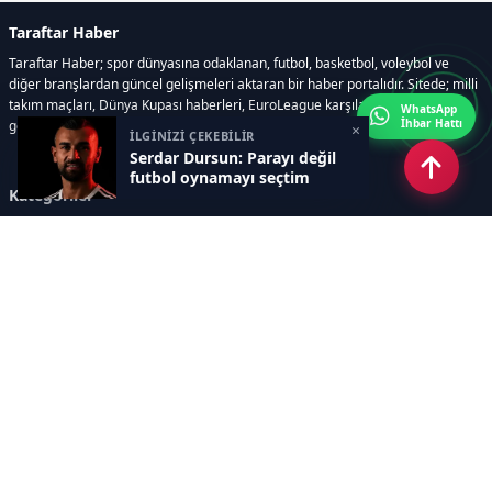
Taraftar Haber
Taraftar Haber; spor dünyasına odaklanan, futbol, basketbol, voleybol ve
diğer branşlardan güncel gelişmeleri aktaran bir haber portalıdır. Sitede; milli
takım maçları, Dünya Kupası haberleri, EuroLeague karşılaşmaları, transfer
WhatsApp
İhbar Hattı
gelişmeleri, sporcuların biyografileri, anketler yer almaktadır.
×
İLGİNİZİ ÇEKEBİLİR
Serdar Dursun: Parayı değil
futbol oynamayı seçtim
Kategoriler
GÜNCEL HABERLER
FUTBOL
BASKETBOL
VOLEYBOL
DİĞER SPORLAR
ATLETİZM
TENİS
MOTOR SPORLARI
Sayfalar
AÇIK RIZA METNİ
ÇEREZ POLİTİKASI
AYDINLATMA METNİ
VERİ İHLALİ PROSEDÜRÜ