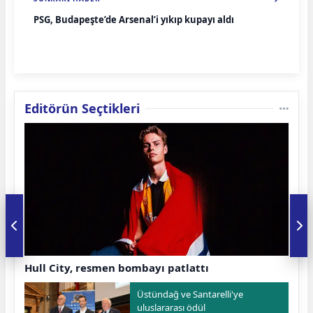
PSG, Budapeşte’de Arsenal’i yıkıp kupayı aldı
Editörün Seçtikleri
Hull City, resmen bombayı patlattı
Üstündağ ve Santarelli'ye
uluslararası ödül