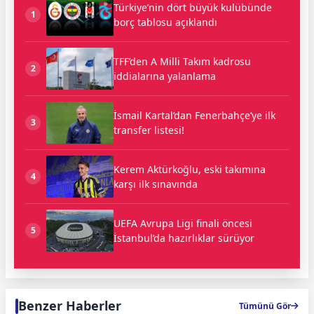
Türkiye’nin dört büyük kulübünde
1
borç tablosu açıklandı
TFF’den A Milli Takım kadrosu
2
iddialarına yalanlama
İsmail Kartal’dan Fenerbahçe’ye ilk
3
transfer listesi!
Kerem Aktürkoğlu, eski takımına
4
karşı ilk sınavında
UEFA Avrupa Ligi finali öncesi
5
İstanbul’da hazırlıklar sürüyor
Benzer Haberler
Tümünü Gör