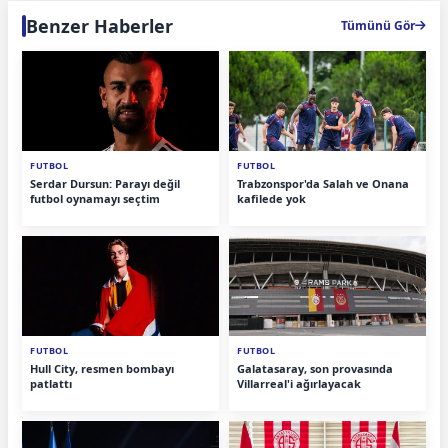
Benzer Haberler
Tümünü Gör
FUTBOL
FUTBOL
Serdar Dursun: Parayı değil
Trabzonspor'da Salah ve Onana
futbol oynamayı seçtim
kafilede yok
FUTBOL
FUTBOL
Hull City, resmen bombayı
Galatasaray, son provasında
patlattı
Villarreal'i ağırlayacak