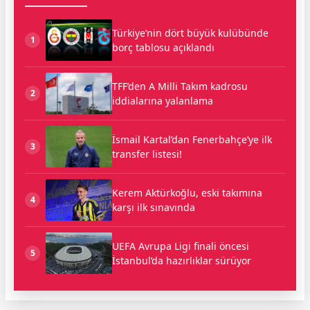
Türkiye’nin dört büyük kulübünde
1
borç tablosu açıklandı
TFF’den A Milli Takım kadrosu
2
iddialarına yalanlama
İsmail Kartal’dan Fenerbahçe’ye ilk
3
transfer listesi!
Kerem Aktürkoğlu, eski takımına
4
karşı ilk sınavında
UEFA Avrupa Ligi finali öncesi
5
İstanbul’da hazırlıklar sürüyor