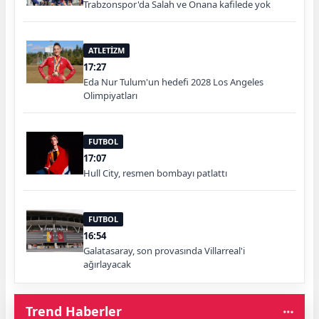
Trabzonspor'da Salah ve Onana kafilede yok
ATLETİZM
17:27
Eda Nur Tulum'un hedefi 2028 Los Angeles
Olimpiyatları
FUTBOL
17:07
Hull City, resmen bombayı patlattı
FUTBOL
16:54
Galatasaray, son provasında Villarreal'i
ağırlayacak
Trend Haberler