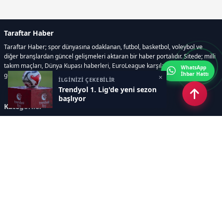
Taraftar Haber
Taraftar Haber; spor dünyasına odaklanan, futbol, basketbol, voleybol ve
diğer branşlardan güncel gelişmeleri aktaran bir haber portalıdır. Sitede; milli
takım maçları, Dünya Kupası haberleri, EuroLeague karşılaşmaları, transfer
WhatsApp
İhbar Hattı
gelişmeleri, sporcuların biyografileri, anketler yer almaktadır.
×
İLGİNİZİ ÇEKEBİLİR
Trendyol 1. Lig'de yeni sezon
başlıyor
Kategoriler
GÜNCEL HABERLER
FUTBOL
BASKETBOL
VOLEYBOL
DİĞER SPORLAR
ATLETİZM
TENİS
MOTOR SPORLARI
Sayfalar
AÇIK RIZA METNİ
ÇEREZ POLİTİKASI