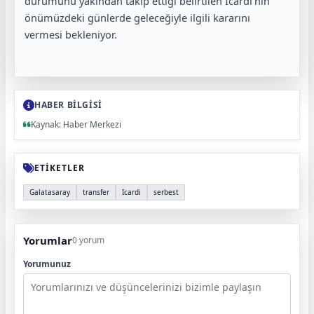
durumunu yakından takip ettiği belirtilen Icardi'nin
önümüzdeki günlerde geleceğiyle ilgili kararını
vermesi bekleniyor.
HABER BİLGİSİ
Kaynak: Haber Merkezi
ETİKETLER
Galatasaray
transfer
Icardi
serbest
Yorumlar
0 yorum
Yorumunuz