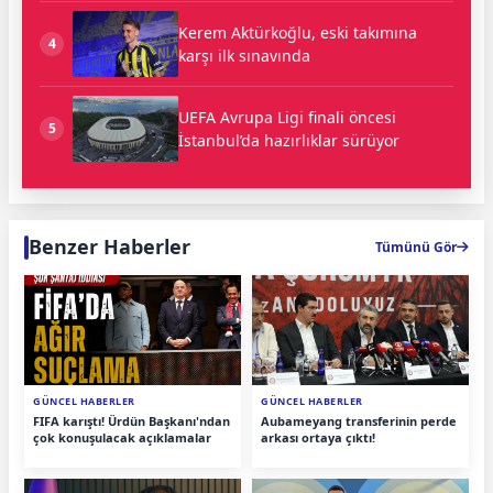
Kerem Aktürkoğlu, eski takımına
4
karşı ilk sınavında
UEFA Avrupa Ligi finali öncesi
5
İstanbul’da hazırlıklar sürüyor
Benzer Haberler
Tümünü Gör
GÜNCEL HABERLER
GÜNCEL HABERLER
FIFA karıştı! Ürdün Başkanı'ndan
Aubameyang transferinin perde
çok konuşulacak açıklamalar
arkası ortaya çıktı!