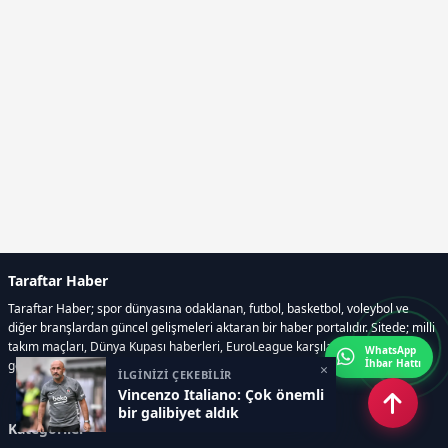
Taraftar Haber
Taraftar Haber; spor dünyasına odaklanan, futbol, basketbol, voleybol ve
diğer branşlardan güncel gelişmeleri aktaran bir haber portalıdır. Sitede; milli
takım maçları, Dünya Kupası haberleri, EuroLeague karşılaşmaları, transfer
WhatsApp
İhbar Hattı
gelişmeleri, sporcuların biyografileri, anketler yer almaktadır.
×
İLGİNİZİ ÇEKEBİLİR
Vincenzo Italiano: Çok önemli
bir galibiyet aldık
Kategoriler