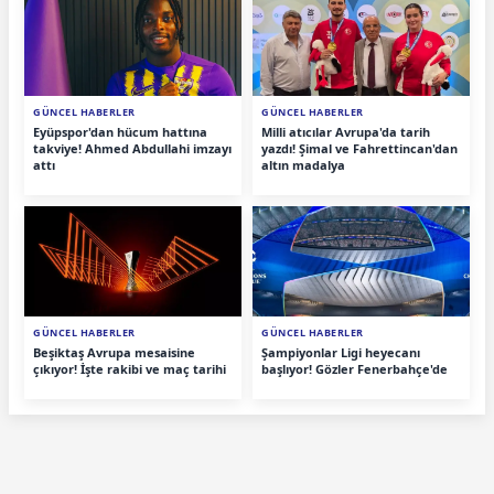
GÜNCEL HABERLER
GÜNCEL HABERLER
Eyüpspor'dan hücum hattına
Milli atıcılar Avrupa'da tarih
takviye! Ahmed Abdullahi imzayı
yazdı! Şimal ve Fahrettincan'dan
attı
altın madalya
GÜNCEL HABERLER
GÜNCEL HABERLER
Beşiktaş Avrupa mesaisine
Şampiyonlar Ligi heyecanı
çıkıyor! İşte rakibi ve maç tarihi
başlıyor! Gözler Fenerbahçe'de