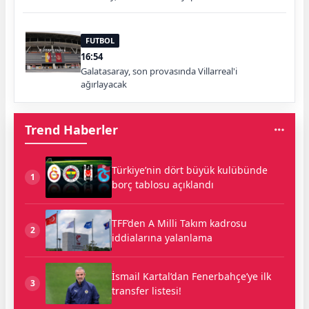
FUTBOL
16:54
Galatasaray, son provasında Villarreal'i
ağırlayacak
Trend Haberler
Türkiye’nin dört büyük kulübünde
1
borç tablosu açıklandı
TFF’den A Milli Takım kadrosu
2
iddialarına yalanlama
İsmail Kartal’dan Fenerbahçe’ye ilk
3
transfer listesi!