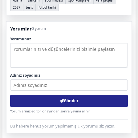
Adana
Sarıçam
spor müzesi
spor kompleksi
vefa projesi
2027
tesis
futbol tarihi
Yorumlar
0 yorum
Yorumunuz
Adınız soyadınız
Gönder
Yorumlarınız editör onayından sonra yayına alınır.
Bu habere henüz yorum yapılmamış. İlk yorumu siz yazın.