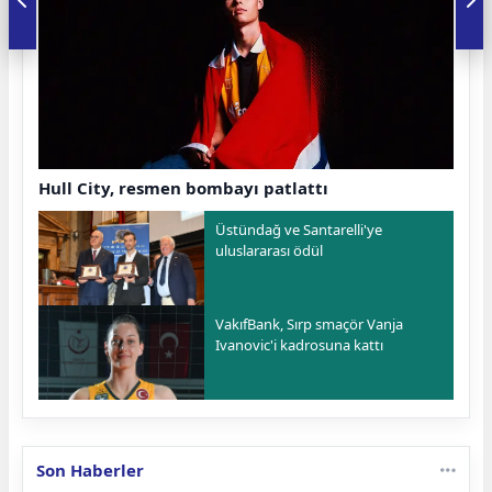
Hull City, resmen bombayı patlattı
Üstündağ ve Santarelli'ye
uluslararası ödül
VakıfBank, Sırp smaçör Vanja
Ivanovic'i kadrosuna kattı
Son Haberler