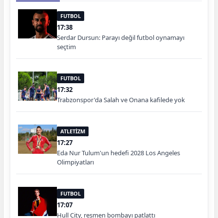
FUTBOL
17:38
Serdar Dursun: Parayı değil futbol oynamayı
seçtim
FUTBOL
17:32
Trabzonspor'da Salah ve Onana kafilede yok
ATLETİZM
17:27
Eda Nur Tulum'un hedefi 2028 Los Angeles
Olimpiyatları
FUTBOL
17:07
Hull City, resmen bombayı patlattı