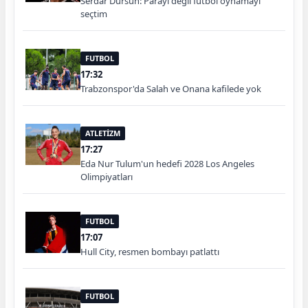
Serdar Dursun: Parayı değil futbol oynamayı
seçtim
FUTBOL
17:32
Trabzonspor'da Salah ve Onana kafilede yok
ATLETİZM
17:27
Eda Nur Tulum'un hedefi 2028 Los Angeles
Olimpiyatları
FUTBOL
17:07
Hull City, resmen bombayı patlattı
FUTBOL