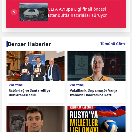
UEFA Avrupa Ligi finali öncesi
5
İstanbul’da hazırlıklar sürüyor
Benzer Haberler
Tümünü Gör
VOLEYBOL
VOLEYBOL
Üstündağ ve Santarelli'ye
VakıfBank, Sırp smaçör Vanja
uluslararası ödül
Ivanovic'i kadrosuna kattı