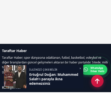
Taraftar Haber
Taraftar Haber; spor dünyasına odaklanan, futbol, basketbol, voleybol ve
diğer branşlardan güncel gelişmeleri aktaran bir haber portalıdır. Sitede; milli
takım maçları, Dünya Kupası haberleri, EuroLeague karşılaşmaları, transfer
×
WhatsApp
İLGİNİZİ ÇEKEBİLİR
İhbar Hattı
gelişmeleri, sporcuların biyografileri, anketler yer almaktadır.
Ertuğrul Doğan: Muhammed
Salah'ı parayla ikna
edemezsiniz
Kategoriler
GÜNCEL HABERLER
FUTBOL
BASKETBOL
VOLEYBOL
DİĞER SPORLAR
ATLETİZM