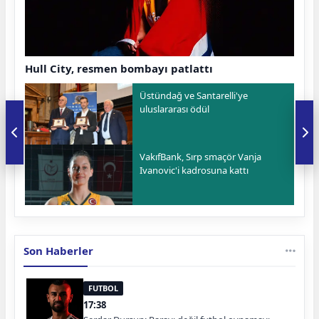
Hull City, resmen bombayı patlattı
Üstündağ ve Santarelli'ye
uluslararası ödül
VakıfBank, Sırp smaçör Vanja
Ivanovic'i kadrosuna kattı
Son Haberler
FUTBOL
17:38