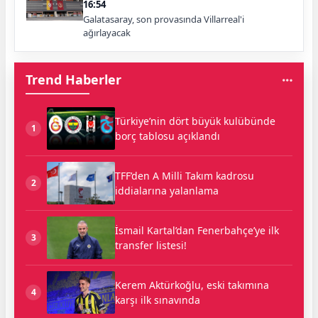
16:54
Galatasaray, son provasında Villarreal'i
ağırlayacak
Trend Haberler
Türkiye’nin dört büyük kulübünde
1
borç tablosu açıklandı
TFF’den A Milli Takım kadrosu
2
iddialarına yalanlama
İsmail Kartal’dan Fenerbahçe’ye ilk
3
transfer listesi!
Kerem Aktürkoğlu, eski takımına
4
karşı ilk sınavında