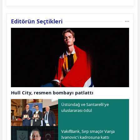
Editörün Seçtikleri
Hull City, resmen bombayı patlattı
Üstündağ ve Santarelli'ye
uluslararası ödül
VakıfBank, Sırp smaçör Vanja
Ivanovic'i kadrosuna kattı