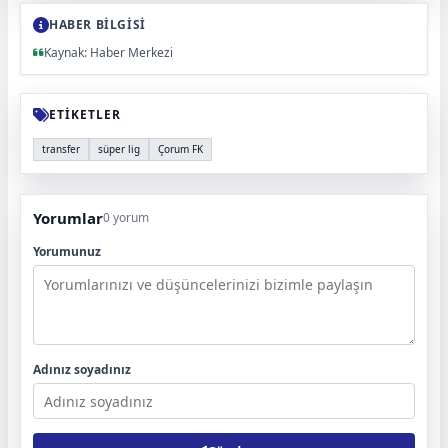
HABER BİLGİSİ
Kaynak: Haber Merkezi
ETİKETLER
transfer
süper lig
Çorum FK
Yorumlar
0 yorum
Yorumunuz
Adınız soyadınız