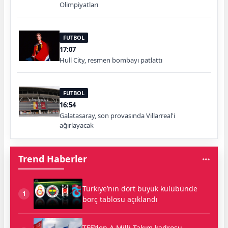
Olimpiyatları
FUTBOL
17:07
Hull City, resmen bombayı patlattı
FUTBOL
16:54
Galatasaray, son provasında Villarreal'i
ağırlayacak
Trend Haberler
Türkiye’nin dört büyük kulübünde
1
borç tablosu açıklandı
TFF’den A Milli Takım kadrosu