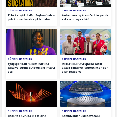
GÜNCEL HABERLER
GÜNCEL HABERLER
FIFA karıştı! Ürdün Başkanı'ndan
Aubameyang transferinin perde
çok konuşulacak açıklamalar
arkası ortaya çıktı!
GÜNCEL HABERLER
GÜNCEL HABERLER
Eyüpspor'dan hücum hattına
Milli atıcılar Avrupa'da tarih
takviye! Ahmed Abdullahi imzayı
yazdı! Şimal ve Fahrettincan'dan
attı
altın madalya
GÜNCEL HABERLER
GÜNCEL HABERLER
Beşiktaş Avrupa mesaisine
Şampiyonlar Ligi heyecanı