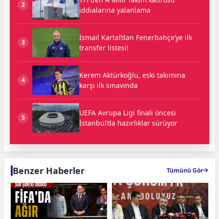
2
iddialarına yalanlama
İsmail Kartal’dan Fenerbahçe’ye ilk
3
transfer listesi!
Kerem Aktürkoğlu, eski takımına
4
karşı ilk sınavında
UEFA Avrupa Ligi finali öncesi
5
İstanbul’da hazırlıklar sürüyor
Benzer Haberler
Tümünü Gör