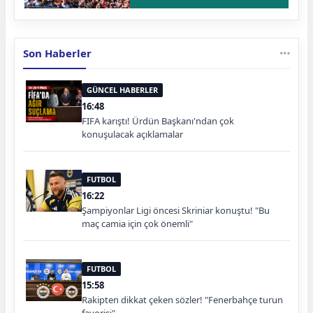
Son Haberler
GÜNCEL HABERLER
16:48
FIFA karıştı! Ürdün Başkanı'ndan çok
konuşulacak açıklamalar
FUTBOL
16:22
Şampiyonlar Ligi öncesi Skriniar konuştu! "Bu
maç camia için çok önemli"
FUTBOL
15:58
Rakipten dikkat çeken sözler! "Fenerbahçe turun