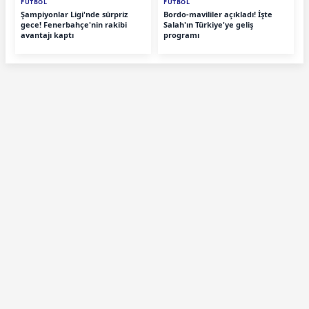
FUTBOL
FUTBOL
Şampiyonlar Ligi'nde sürpriz
Bordo-mavililer açıkladı! İşte
gece! Fenerbahçe'nin rakibi
Salah'ın Türkiye'ye geliş
avantajı kaptı
programı