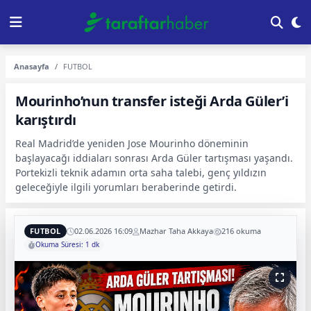
Anasayfa
FUTBOL
Mourinho’nun transfer isteği Arda Güler’i
karıştırdı
Real Madrid’de yeniden Jose Mourinho döneminin
başlayacağı iddiaları sonrası Arda Güler tartışması yaşandı.
Portekizli teknik adamın orta saha talebi, genç yıldızın
geleceğiyle ilgili yorumları beraberinde getirdi.
FUTBOL
02.06.2026 16:09
Mazhar Taha Akkaya
216 okuma
Okuma Süresi: 1 dk