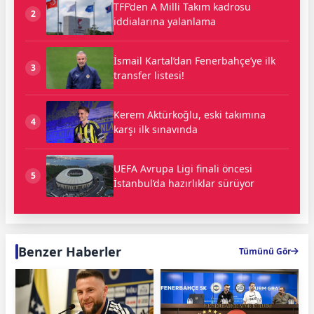
TFF’den A Milli Takım kadrosu
2
iddialarına yalanlama
İsmail Kartal’dan Fenerbahçe’ye ilk
3
transfer listesi!
Kerem Aktürkoğlu, eski takımına
4
karşı ilk sınavında
UEFA Avrupa Ligi finali öncesi
5
İstanbul’da hazırlıklar sürüyor
Benzer Haberler
Tümünü Gör