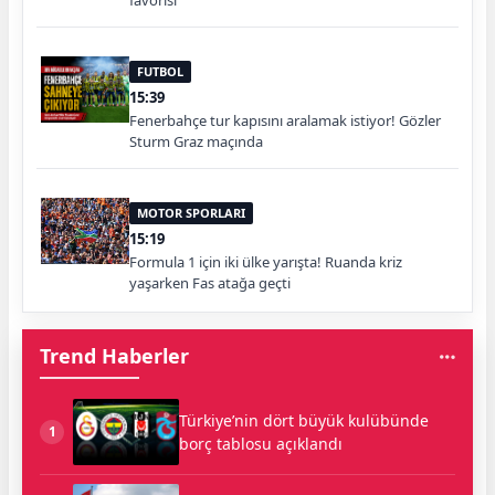
favorisi"
FUTBOL
15:39
Fenerbahçe tur kapısını aralamak istiyor! Gözler
Sturm Graz maçında
MOTOR SPORLARI
15:19
Formula 1 için iki ülke yarışta! Ruanda kriz
yaşarken Fas atağa geçti
Trend Haberler
Türkiye’nin dört büyük kulübünde
1
borç tablosu açıklandı