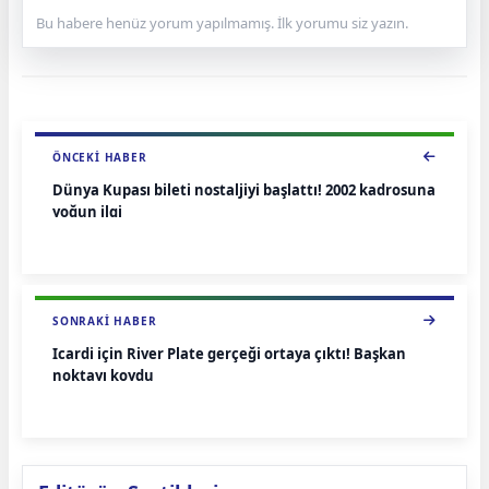
Bu habere henüz yorum yapılmamış. İlk yorumu siz yazın.
ÖNCEKI HABER
Dünya Kupası bileti nostaljiyi başlattı! 2002 kadrosuna
yoğun ilgi
SONRAKI HABER
Icardi için River Plate gerçeği ortaya çıktı! Başkan
noktayı koydu