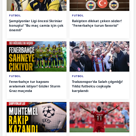
FUTBOL
FUTBOL
Şampiyonlar Ligi öncesi Skriniar
Rakipten dikkat çeken sözler!
konuştu! "Bu maç camia için çok
"Fenerbahçe turun favorisi"
önemli"
FUTBOL
FUTBOL
Fenerbahçe tur kapısını
Trabzonspor'da Salah çılgınlığı!
aralamak istiyor! Gözler Sturm
Yıldız futbolcu coşkuyla
Graz maçında
karşılandı