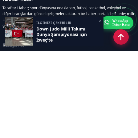
Taraftar Haber; spor dünyasına odaklanan, futbol, basketbol, voleybol ve
diğer branşlardan güncel gelişmeleri aktaran bir haber portalıdır. Sitede; milli
takım maçları, Dünya Kupası haberleri, EuroLeague karşılaşmaları, transfer
×
WhatsApp
İLGİNİZİ ÇEKEBİLİR
İhbar Hattı
gelişmeleri, sporcuların biyografileri, anketler yer almaktadır.
Down Judo Milli Takımı
Dünya Şampiyonası için
İsveç'te
Kategoriler
GÜNCEL HABERLER
FUTBOL
BASKETBOL
VOLEYBOL
DİĞER SPORLAR
ATLETİZM
TENİS
MOTOR SPORLARI
Sayfalar
AÇIK RIZA METNİ
ÇEREZ POLİTİKASI
AYDINLATMA METNİ
VERİ İHLALİ PROSEDÜRÜ
VERİ SAKLAMA VE İMHA
İletişim