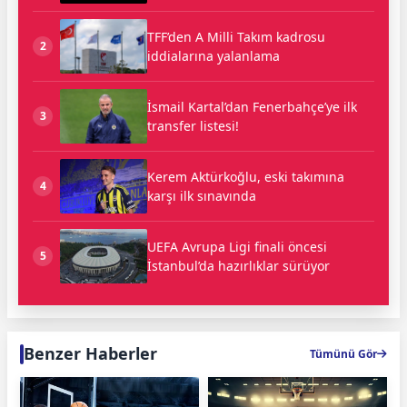
TFF’den A Milli Takım kadrosu
2
iddialarına yalanlama
İsmail Kartal’dan Fenerbahçe’ye ilk
3
transfer listesi!
Kerem Aktürkoğlu, eski takımına
4
karşı ilk sınavında
UEFA Avrupa Ligi finali öncesi
5
İstanbul’da hazırlıklar sürüyor
Benzer Haberler
Tümünü Gör