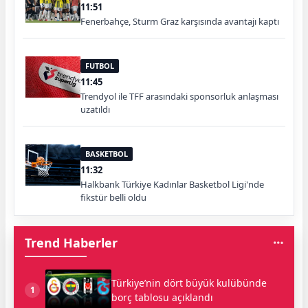
11:51
Fenerbahçe, Sturm Graz karşısında avantajı kaptı
FUTBOL
11:45
Trendyol ile TFF arasındaki sponsorluk anlaşması
uzatıldı
BASKETBOL
11:32
Halkbank Türkiye Kadınlar Basketbol Ligi'nde
fikstür belli oldu
Trend Haberler
Türkiye’nin dört büyük kulübünde
1
borç tablosu açıklandı