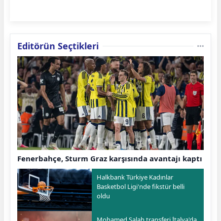
Editörün Seçtikleri
Fenerbahçe, Sturm Graz karşısında avantajı kaptı
Halkbank Türkiye Kadınlar
Basketbol Ligi'nde fikstür belli
oldu
Mohamed Salah transferi İtalya'da