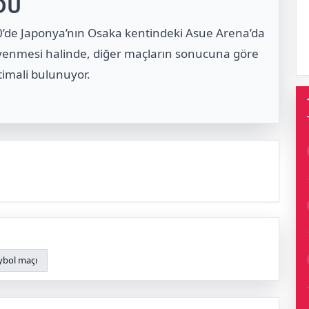
DU
00’de Japonya’nın Osaka kentindeki Asue Arena’da
i yenmesi halinde, diğer maçların sonucuna göre
timali bulunuyor.
ybol maçı