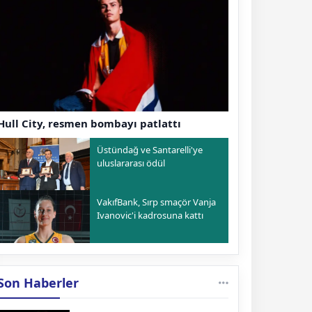
Hull City, resmen bombayı patlattı
Üstündağ ve Santarelli'ye
uluslararası ödül
VakıfBank, Sırp smaçör Vanja
Ivanovic'i kadrosuna kattı
Son Haberler