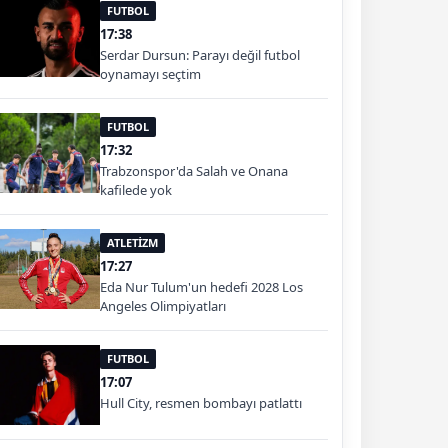
FUTBOL
17:38
Serdar Dursun: Parayı değil futbol
oynamayı seçtim
FUTBOL
17:32
Trabzonspor'da Salah ve Onana
kafilede yok
ATLETİZM
17:27
Eda Nur Tulum'un hedefi 2028 Los
Angeles Olimpiyatları
FUTBOL
17:07
Hull City, resmen bombayı patlattı