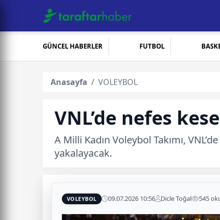
GÜNCEL HABERLER
FUTBOL
BASK
Anasayfa
VOLEYBOL
VNL’de nefes kese
A Milli Kadın Voleybol Takımı, VNL’de 
yakalayacak.
09.07.2026 10:56
Dicle Toğal
545 o
VOLEYBOL