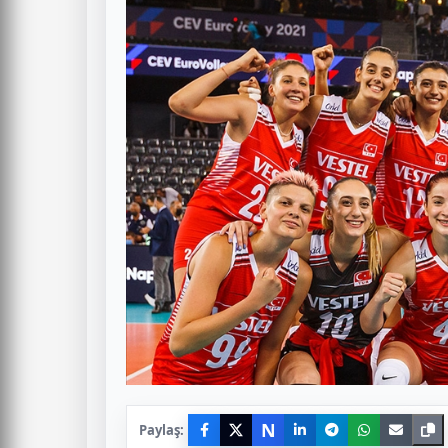
N
Paylaş: