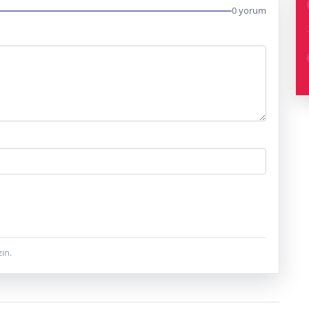
0 yorum
ın.