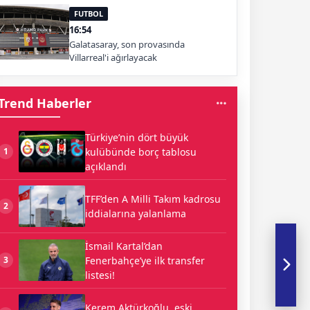
FUTBOL
16:54
Galatasaray, son provasında
Villarreal'i ağırlayacak
Trend Haberler
Türkiye’nin dört büyük
kulübünde borç tablosu
1
açıklandı
TFF’den A Milli Takım kadrosu
2
iddialarına yalanlama
İsmail Kartal’dan
Fenerbahçe’ye ilk transfer
3
listesi!
Kerem Aktürkoğlu, eski