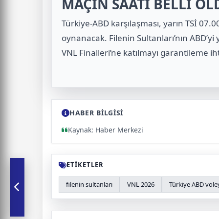
MAÇIN SAATİ BELLİ OL
Türkiye-ABD karşılaşması, yarın TSİ 07.
oynanacak. Filenin Sultanları’nın ABD’y
VNL Finalleri’ne katılmayı garantileme ih
HABER BİLGİSİ
Kaynak: Haber Merkezi
ETİKETLER
filenin sultanları
VNL 2026
Türkiye ABD vole