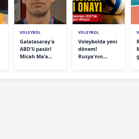
VOLEYBOL
VOLEYBOL
Galatasaray'a
Voleybolda yeni
ABD'li pasör!
dönem!
M
Micah Ma'a
Rusya'nın
ı
resmen
dönüş takvimi
açıklandı
belli oldu