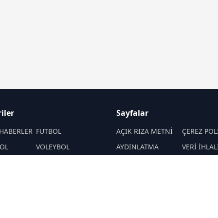
iler
Sayfalar
HABERLER
FUTBOL
AÇIK RIZA METNİ
ÇEREZ POL
OL
VOLEYBOL
AYDINLATMA
VERİ İHLAL
METNİ
PROSEDÜR
PORLAR
ATLETİZM
VERİ SAKLAMA VE
İletişim
MOTOR SPORLARI
İMHA POLİTİKASI
RSS
Sitemap