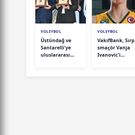
VOLEYBOL
VOLEYBOL
Üstündağ ve
VakıfBank, Sırp
Santarelli'ye
smaçör Vanja
uluslararası
Ivanovic'i
ödül
kadrosuna katt