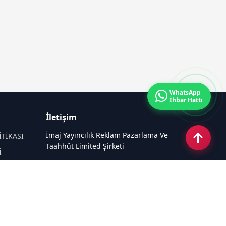
WhatsApp
İhbar Hattı
İletişim
İmaj Yayıncılık Reklam Pazarlama Ve
İTİKASI
Taahhüt Limited Şirketi
İ
Ü
Ümit Mahallesi, 2494/2 Sokak No:4
Çankaya Ankara
Email:
info@taraftarhaber.com.tr
Tel:
0540 220 08 08
Sosyal Medya