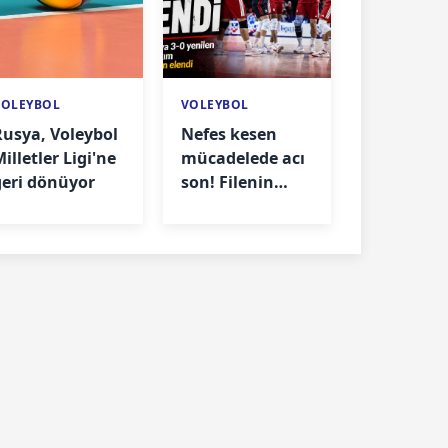
VOLEYBOL
VOLEYBOL
Rusya, Voleybol
Nefes kesen
illetler Ligi'ne
mücadelede acı
geri dönüyor
son! Filenin
Efeleri elendi