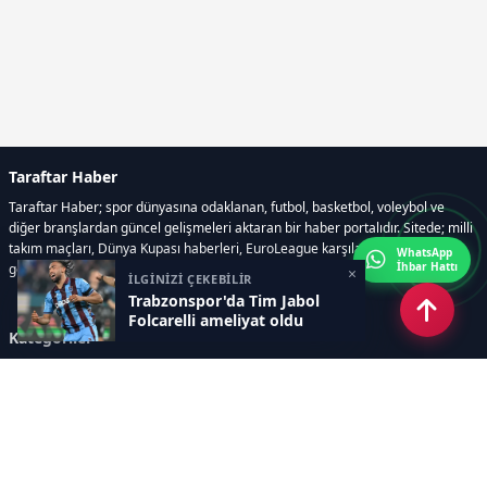
Taraftar Haber
Taraftar Haber; spor dünyasına odaklanan, futbol, basketbol, voleybol ve
diğer branşlardan güncel gelişmeleri aktaran bir haber portalıdır. Sitede; milli
takım maçları, Dünya Kupası haberleri, EuroLeague karşılaşmaları, transfer
WhatsApp
İhbar Hattı
gelişmeleri, sporcuların biyografileri, anketler yer almaktadır.
×
İLGİNİZİ ÇEKEBİLİR
Trabzonspor'da Tim Jabol
Folcarelli ameliyat oldu
Kategoriler
GÜNCEL HABERLER
FUTBOL
BASKETBOL
VOLEYBOL
DİĞER SPORLAR
ATLETİZM
TENİS
MOTOR SPORLARI