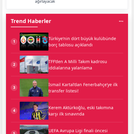
ağırlayacak
Trend Haberler
Türkiye’nin dört büyük kulübünde
1
borç tablosu açıklandı
TFF’den A Milli Takım kadrosu
2
iddialarına yalanlama
İsmail Kartal’dan Fenerbahçe’ye ilk
3
transfer listesi!
Kerem Aktürkoğlu, eski takımına
4
karşı ilk sınavında
UEFA Avrupa Ligi finali öncesi
5