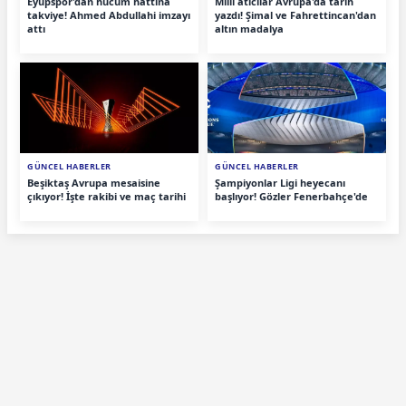
Eyüpspor'dan hücum hattına
Milli atıcılar Avrupa'da tarih
takviye! Ahmed Abdullahi imzayı
yazdı! Şimal ve Fahrettincan'dan
attı
altın madalya
GÜNCEL HABERLER
GÜNCEL HABERLER
Beşiktaş Avrupa mesaisine
Şampiyonlar Ligi heyecanı
çıkıyor! İşte rakibi ve maç tarihi
başlıyor! Gözler Fenerbahçe'de