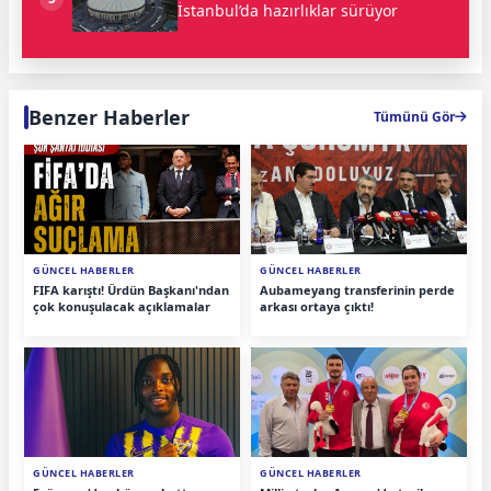
İstanbul’da hazırlıklar sürüyor
Benzer Haberler
Tümünü Gör
GÜNCEL HABERLER
GÜNCEL HABERLER
FIFA karıştı! Ürdün Başkanı'ndan
Aubameyang transferinin perde
çok konuşulacak açıklamalar
arkası ortaya çıktı!
GÜNCEL HABERLER
GÜNCEL HABERLER