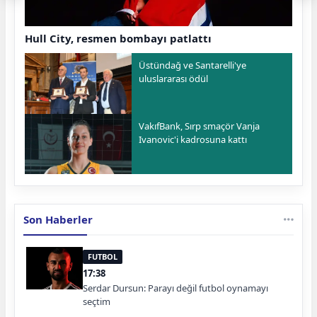
Hull City, resmen bombayı patlattı
Üstündağ ve Santarelli'ye
uluslararası ödül
VakıfBank, Sırp smaçör Vanja
Ivanovic'i kadrosuna kattı
Son Haberler
FUTBOL
17:38
Serdar Dursun: Parayı değil futbol oynamayı
seçtim