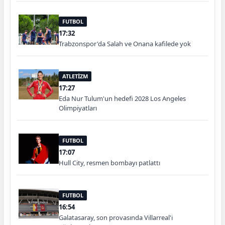
FUTBOL
17:32
Trabzonspor'da Salah ve Onana kafilede yok
ATLETİZM
17:27
Eda Nur Tulum'un hedefi 2028 Los Angeles
Olimpiyatları
FUTBOL
17:07
Hull City, resmen bombayı patlattı
FUTBOL
16:54
Galatasaray, son provasında Villarreal'i