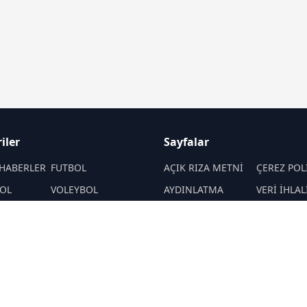
iler
Sayfalar
HABERLER
FUTBOL
AÇIK RIZA METNİ
ÇEREZ POL
OL
VOLEYBOL
AYDINLATMA
VERİ İHLAL
METNİ
PROSEDÜR
PORLAR
ATLETİZM
VERİ SAKLAMA VE
İletişim
MOTOR SPORLARI
İMHA POLİTİKASI
RSS
Sitemap