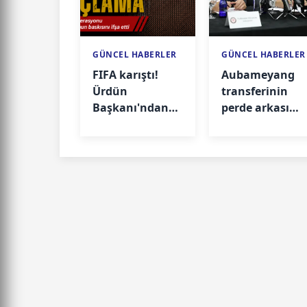
GÜNCEL HABERLER
GÜNCEL HABERLER
FIFA karıştı!
Aubameyang
Ürdün
transferinin
Başkanı'ndan
perde arkası
çok
ortaya çıktı!
konuşulacak
açıklamalar