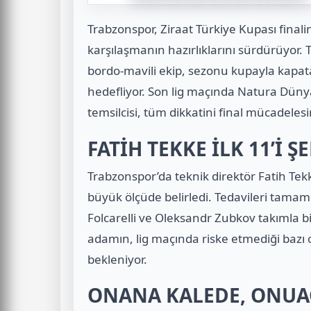
Trabzonspor
, Ziraat Türkiye Kupası final
karşılaşmanın hazırlıklarını sürdürüyor.
bordo-mavili ekip, sezonu kupayla kapata
hedefliyor. Son lig maçında Natura Düny
temsilcisi, tüm dikkatini final mücadelesi
FATİH TEKKE İLK 11’İ 
Trabzonspor’da teknik direktör
Fatih Tek
büyük ölçüde belirledi. Tedavileri tama
Folcarelli
ve
Oleksandr Zubkov
takımla bi
adamın, lig maçında riske etmediği bazı 
bekleniyor.
ONANA KALEDE, ONUAC