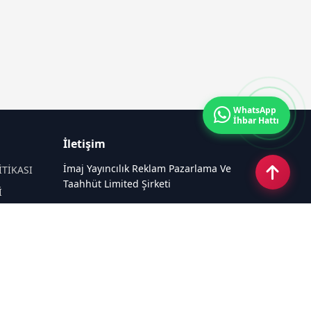
WhatsApp
İhbar Hattı
İletişim
İmaj Yayıncılık Reklam Pazarlama Ve
İTİKASI
Taahhüt Limited Şirketi
İ
Ü
Ümit Mahallesi, 2494/2 Sokak No:4
Çankaya Ankara
Email:
info@taraftarhaber.com.tr
Tel:
0540 220 08 08
Sosyal Medya