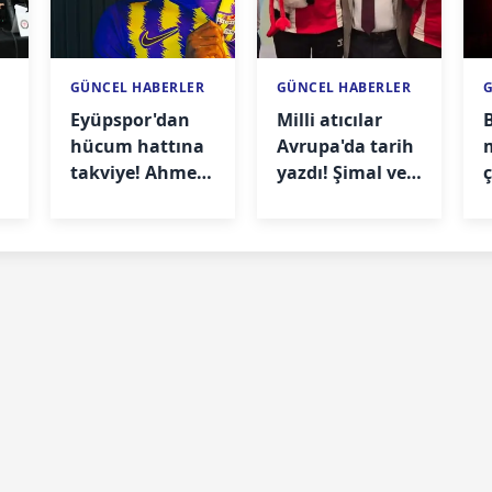
GÜNCEL HABERLER
GÜNCEL HABERLER
Eyüpspor'dan
Milli atıcılar
hücum hattına
Avrupa'da tarih
takviye! Ahmed
yazdı! Şimal ve
ç
Abdullahi
Fahrettincan'dan
imzayı attı
altın madalya
t