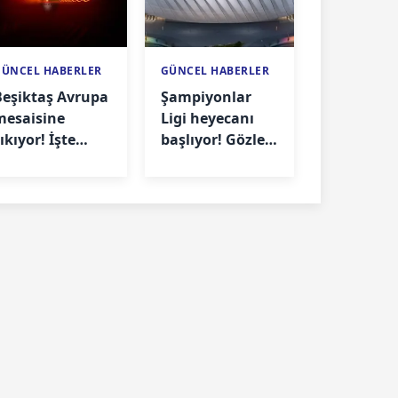
GÜNCEL HABERLER
GÜNCEL HABERLER
Beşiktaş Avrupa
Şampiyonlar
mesaisine
Ligi heyecanı
ıkıyor! İşte
başlıyor! Gözler
rakibi ve maç
Fenerbahçe'de
arihi