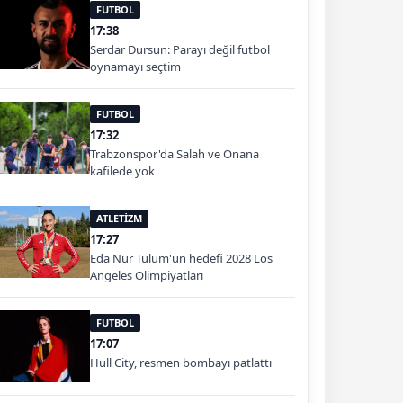
FUTBOL
17:38
Serdar Dursun: Parayı değil futbol
oynamayı seçtim
FUTBOL
17:32
Trabzonspor'da Salah ve Onana
kafilede yok
ATLETİZM
17:27
Eda Nur Tulum'un hedefi 2028 Los
Angeles Olimpiyatları
FUTBOL
17:07
Hull City, resmen bombayı patlattı