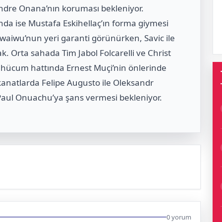
ndre Onana
’nın koruması bekleniyor.
a ise Mustafa Eskihellaç’ın forma giymesi
waiwu’nun yeri garanti görünürken, Savic ile
k. Orta sahada Tim Jabol Folcarelli ve Christ
n, hücum hattında Ernest Muçi’nin önlerinde
 kanatlarda Felipe Augusto ile Oleksandr
Paul Onuachu
’ya şans vermesi bekleniyor.
0 yorum