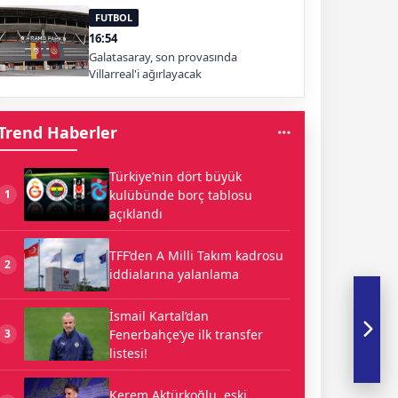
FUTBOL
16:54
Galatasaray, son provasında
Villarreal'i ağırlayacak
Trend Haberler
Türkiye’nin dört büyük
kulübünde borç tablosu
1
açıklandı
TFF’den A Milli Takım kadrosu
2
iddialarına yalanlama
İsmail Kartal’dan
Fenerbahçe’ye ilk transfer
3
listesi!
Kerem Aktürkoğlu, eski