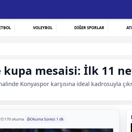
ETBOL
VOLEYBOL
DİĞER SPORLAR
AT
 kupa mesaisi: İlk 11 ne
nalinde Konyaspor karşısına ideal kadrosuyla çıkma
170 okuma
Okuma Süresi: 1 dk