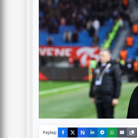
N
Paylaş: