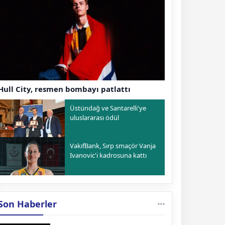
Hull City, resmen bombayı patlattı
Üstündağ ve Santarelli'ye
uluslararası ödül
VakıfBank, Sırp smaçör Vanja
Ivanovic'i kadrosuna kattı
Son Haberler