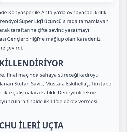
inde
Konyaspor
ile Antalya’da oynayacağı kritik
 Trendyol Süper Lig’i üçüncü sırada tamamlayan
rak taraftarına çifte sevinç yaşatmayı
ası Gençlerbirliği’ne mağlup olan Karadeniz
ne çevirdi.
ŞEKİLLENDİRİYOR
ke
, final maçında sahaya süreceği kadroyu
mlanan
Stefan Savic
,
Mustafa Eskihellaç
,
Tim Jabol
rlikte çalışmalara katıldı. Deneyimli teknik
oyunculara finalde ilk 11’de görev vermesi
HU İLERİ UÇTA