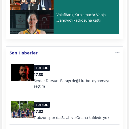
VakıfBank, Sırp smaçör Vanja
Ivanovic'i kadrosuna kattı
Son Haberler
FUTBOL
17:38
Serdar Dursun: Parayı değil futbol oynamayı
seçtim
FUTBOL
17:32
Trabzonspor'da Salah ve Onana kafilede yok