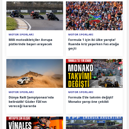
MOTOR SPORLARI
MOTOR SPORLARI
Milli motosikletçiler Avrupa
Formula 1 için iki ülke yarışta!
pistlerinde başarı arayacak
Ruanda kriz yaşarken Fas atağa
geçti
MOTOR SPORLARI
MOTOR SPORLARI
Dünya Ralli Şampiyonası'nda
Formula E'de takvim değişti!
belirsizlik! Gözler FIA'nın
Monako yarışı öne çekildi
vereceği kararda