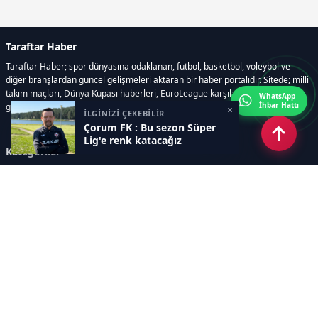
Taraftar Haber
Taraftar Haber; spor dünyasına odaklanan, futbol, basketbol, voleybol ve
diğer branşlardan güncel gelişmeleri aktaran bir haber portalıdır. Sitede; milli
takım maçları, Dünya Kupası haberleri, EuroLeague karşılaşmaları, transfer
WhatsApp
İhbar Hattı
gelişmeleri, sporcuların biyografileri, anketler yer almaktadır.
×
İLGİNİZİ ÇEKEBİLİR
Çorum FK : Bu sezon Süper
Lig'e renk katacağız
Kategoriler
GÜNCEL HABERLER
FUTBOL
BASKETBOL
VOLEYBOL
DİĞER SPORLAR
ATLETİZM
TENİS
MOTOR SPORLARI
Sayfalar
AÇIK RIZA METNİ
ÇEREZ POLİTİKASI