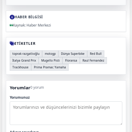
HABER BİLGİSİ
Kaynak: Haber Merkezi
ETİKETLER
toprak razgatlıoğlu
motogp
Dünya Superbike
Red Bull
İtalya Grand Prix
Mugello Pisti
Floransa
Raul Fernandez
Trackhouse
Prima Pramac Yamaha
Yorumlar
0 yorum
Yorumunuz