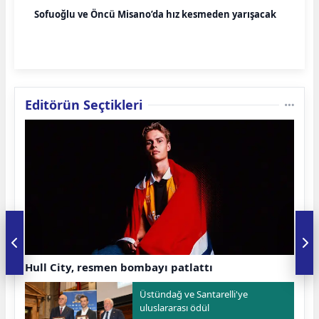
Sofuoğlu ve Öncü Misano’da hız kesmeden yarışacak
Editörün Seçtikleri
Hull City, resmen bombayı patlattı
Üstündağ ve Santarelli'ye
uluslararası ödül