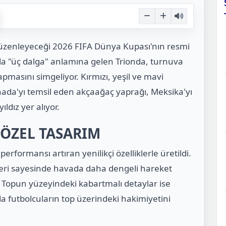
üzenleyeceği 2026 FIFA Dünya Kupası'nın resmi
'da "üç dalga" anlamına gelen Trionda, turnuva
yapmasını simgeliyor. Kırmızı, yeşil ve mavi
nada'yı temsil eden akçaağaç yaprağı, Meksika'yı
ldız yer alıyor.
 ÖZEL TASARIM
performansı artıran yenilikçi özelliklerle üretildi.
işleri sayesinde havada daha dengeli hareket
. Topun yüzeyindeki kabartmalı detaylar ise
nda futbolcuların top üzerindeki hakimiyetini