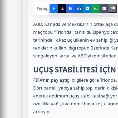
N
Paylaş:
ABD, Kanada ve Meksika'nın ortaklaşa d
maç topu "Trionda" tanıtıldı. İspanyolca
tarihinde ilk kez üç ülkenin ev sahipliği 
renklerin kullanıldığı topun üzerinde Ka
simgeleyen kartal ve ABD'yi temsil eden yı
UÇUŞ STABİLİTESİ İÇİN
FIFA'nın paylaştığı bilgilere göre Trionda, 
Dört panelli yapıya sahip top, derin dik
ederek optimum uçuş stabilitesi sağlıyor
özellikle yağışlı ve nemli hava koşulları
artırıyor.