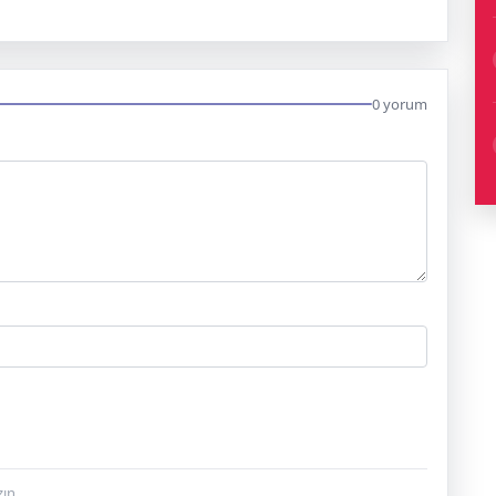
0 yorum
ın.