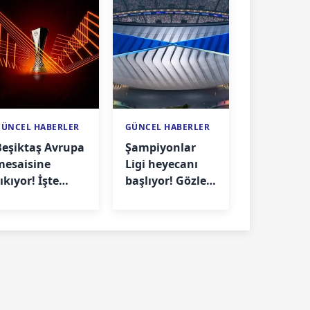
GÜNCEL HABERLER
GÜNCEL HABERLER
Beşiktaş Avrupa
Şampiyonlar
mesaisine
Ligi heyecanı
ıkıyor! İşte
başlıyor! Gözler
rakibi ve maç
Fenerbahçe'de
arihi