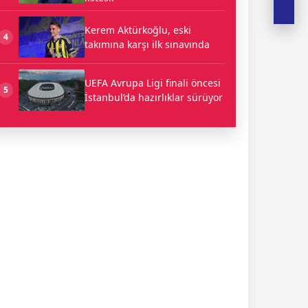
Kerem Aktürkoğlu, eski
4
takımına karşı ilk sınavında
UEFA Avrupa Ligi finali öncesi
5
İstanbul’da hazırlıklar sürüyor