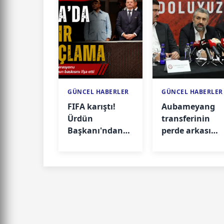
GÜNCEL HABERLER
GÜNCEL HABERLER
FIFA karıştı!
Aubameyang
Ürdün
transferinin
Başkanı'ndan
perde arkası
çok
ortaya çıktı!
konuşulacak
açıklamalar