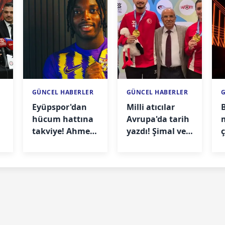
GÜNCEL HABERLER
GÜNCEL HABERLER
Eyüpspor'dan
Milli atıcılar
hücum hattına
Avrupa'da tarih
takviye! Ahmed
yazdı! Şimal ve
ç
Abdullahi
Fahrettincan'dan
imzayı attı
altın madalya
t