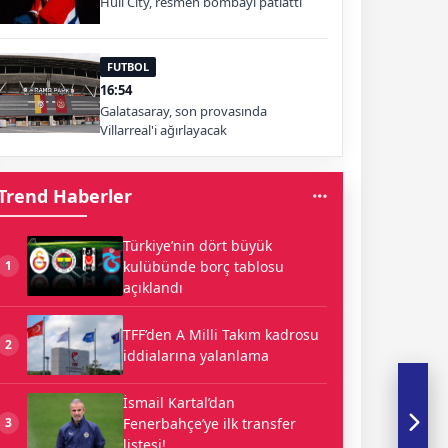
Hull City, resmen bombayı patlattı
FUTBOL
16:54
Galatasaray, son provasında
Villarreal'i ağırlayacak
Trend Haberler
Türkiye’nin dört büyük
kulübünde borç tablosu
1
açıklandı
TFF’den A Milli Takım kadrosu
2
iddialarına yalanlama
İsmail Kartal’dan
Fenerbahçe’ye ilk transfer
3
listesi!