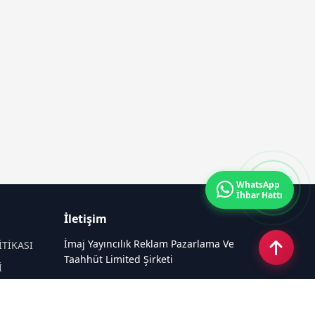
WhatsApp
İhbar Hattı
İletişim
İmaj Yayıncılık Reklam Pazarlama Ve
İTİKASI
Taahhüt Limited Şirketi
İ
Ü
Ümit Mahallesi, 2494/2 Sokak No:4
Çankaya Ankara