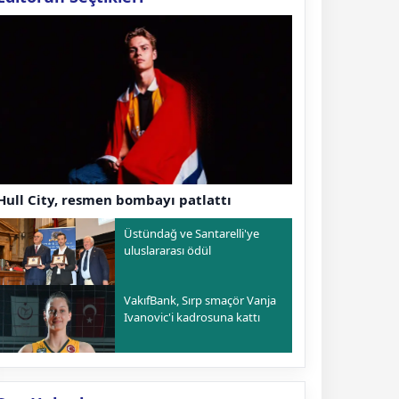
Hull City, resmen bombayı patlattı
Üstündağ ve Santarelli'ye
uluslararası ödül
VakıfBank, Sırp smaçör Vanja
Ivanovic'i kadrosuna kattı