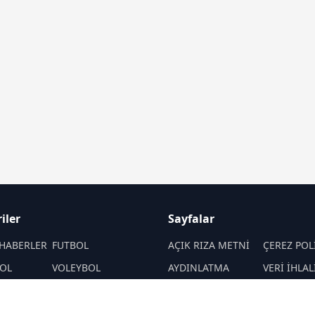
iler
Sayfalar
HABERLER
FUTBOL
AÇIK RIZA METNİ
ÇEREZ POL
OL
VOLEYBOL
AYDINLATMA
VERİ İHLAL
METNİ
PROSEDÜR
PORLAR
ATLETİZM
VERİ SAKLAMA VE
İletişim
MOTOR SPORLARI