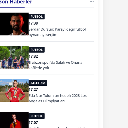
Son Haberler
FUTBOL
17:38
Serdar Dursun: Parayı değil futbol
oynamayı seçtim
FUTBOL
17:32
Trabzonspor'da Salah ve Onana
kafilede yok
ATLETİZM
17:27
Eda Nur Tulum'un hedefi 2028 Los
Angeles Olimpiyatları
FUTBOL
17:07