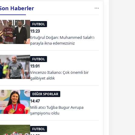
Son Haberler
FUTBOL
15:23
Ertuğrul Doğan: Muhammed Salah'ı
parayla ikna edemezsiniz
FUTBOL
15:01
Vincenzo Italiano: Çok önemli bir
galibiyet aldık
DİĞER SPORLAR
14:47
Milli atıcı Tuğba Bugur Avrupa
şampiyonu oldu
FUTBOL