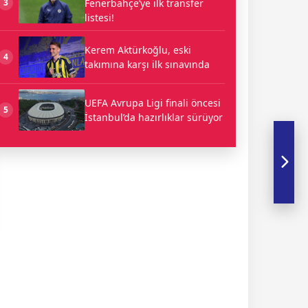
Fenerbahçe’ye ilk transfer
3
listesi!
Kerem Aktürkoğlu, eski
4
takımına karşı ilk sınavında
UEFA Avrupa Ligi finali öncesi
5
İstanbul’da hazırlıklar sürüyor