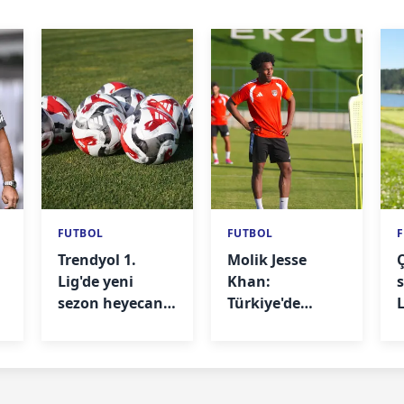
FUTBOL
FUTBOL
Trendyol 1.
Molik Jesse
Lig'de yeni
Khan:
sezon heyecanı
Türkiye'de
başlıyor
oynayacağım
için mutluyum