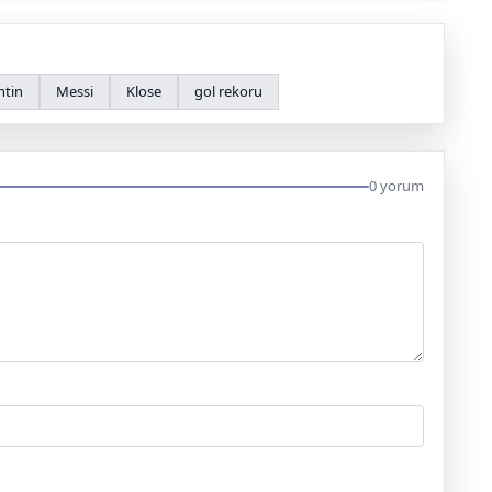
ntin
Messi
Klose
gol rekoru
0 yorum