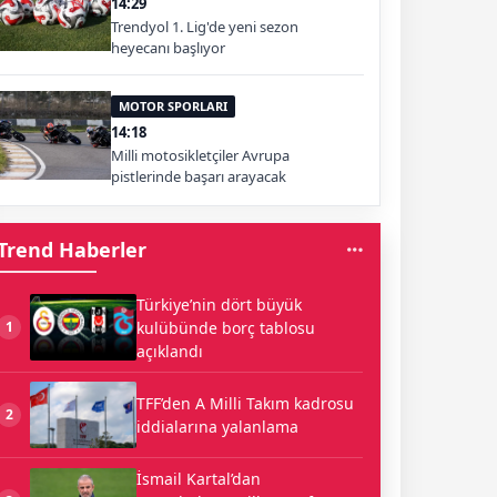
14:29
Trendyol 1. Lig'de yeni sezon
heyecanı başlıyor
MOTOR SPORLARI
14:18
Milli motosikletçiler Avrupa
pistlerinde başarı arayacak
Trend Haberler
Türkiye’nin dört büyük
kulübünde borç tablosu
1
açıklandı
TFF’den A Milli Takım kadrosu
2
iddialarına yalanlama
İsmail Kartal’dan