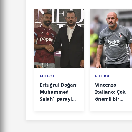
FUTBOL
FUTBOL
Ertuğrul Doğan:
Vincenzo
Muhammed
Italiano: Çok
Salah'ı parayla
önemli bir
ikna
galibiyet aldık
edemezsiniz