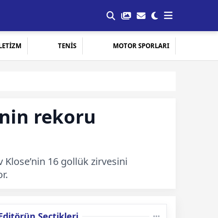
LETİZM
TENİS
MOTOR SPORLARI
’nin rekoru
 Klose’nin 16 gollük zirvesini
r.
Editörün Seçtikleri