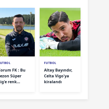
FUTBOL
FUTBOL
Çorum FK : Bu
Altay Bayındır,
sezon Süper
Celta Vigo'ya
Lig'e renk
kiralandı
katacağız