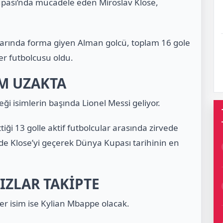
Kupası’nda mücadele eden Miroslav Klose,
arında forma giyen Alman golcü, toplam 16 gole
er futbolcusu oldu.
IM UZAKTA
i isimlerin başında Lionel Messi geliyor.
tiği 13 golle aktif futbolcular arasında zirvede
nde Klose’yi geçerek Dünya Kupası tarihinin en
IZLAR TAKİPTE
ğer isim ise Kylian Mbappe olacak.