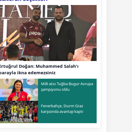
Ertuğrul Doğan: Muhammed Salah'ı
parayla ikna edemezsiniz
Milli atıcı Tuğba Bugur Avrupa
şampiyonu oldu
Fenerbahçe, Sturm Graz
karşısında avantajı kaptı