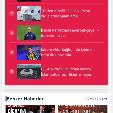
TFF’den A Milli Takım kadrosu
2
iddialarına yalanlama
İsmail Kartal’dan Fenerbahçe’ye ilk
3
transfer listesi!
Kerem Aktürkoğlu, eski takımına
4
karşı ilk sınavında
UEFA Avrupa Ligi finali öncesi
5
İstanbul’da hazırlıklar sürüyor
Benzer Haberler
Tümünü Gör