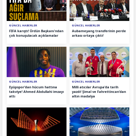
GÜNCEL HABERLER
GÜNCEL HABERLER
FIFA karıştı! Ürdün Başkanı'ndan
Aubameyang transferinin perde
çok konuşulacak açıklamalar
arkası ortaya çıktı!
GÜNCEL HABERLER
GÜNCEL HABERLER
Eyüpspor'dan hücum hattına
Milli atıcılar Avrupa'da tarih
takviye! Ahmed Abdullahi imzayı
yazdı! Şimal ve Fahrettincan'dan
attı
altın madalya