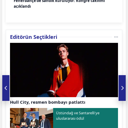
Fenerbahçe’de sandık kuruluyor: Kongre takvimi
açıklandı
Editörün Seçtikleri
Hull City, resmen bombayı patlattı
Üstündağ ve Santarelli'ye
uluslararası ödül