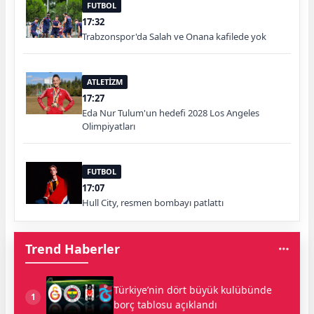
FUTBOL
17:32
Trabzonspor'da Salah ve Onana kafilede yok
ATLETİZM
17:27
Eda Nur Tulum'un hedefi 2028 Los Angeles
Olimpiyatları
FUTBOL
17:07
Hull City, resmen bombayı patlattı
Trend Haberler
Türkiye’nin dört büyük kulübünde
1
borç tablosu açıklandı