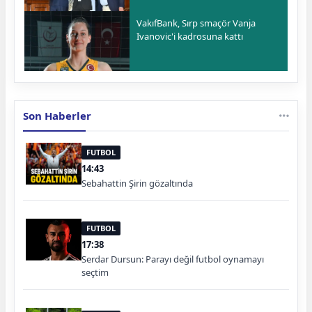
VakıfBank, Sırp smaçör Vanja
Ivanovic'i kadrosuna kattı
Son Haberler
FUTBOL
14:43
Sebahattin Şirin gözaltında
FUTBOL
17:38
Serdar Dursun: Parayı değil futbol oynamayı
seçtim